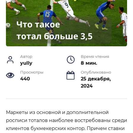
Автор
Время чтения
yully
8 мин.
Просмотры
Опубликовано
440
25 декабря,
2024
Маркеты из основной и дополнительной
росписи тоталов наиболее востребованы среди
клиентов букмекерских контор. Причем ставки