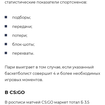
статистические показатели спортсменов:
подборы;
передачи;
потери;
блок-шоты;
перехваты.
Пари выиграет в том случае, если указанный
баскетболист совершит 4 и более необходимых
игровых моментов.
В CS:GO
В росписи матчей CS:GO маркет тотал Б 3.5