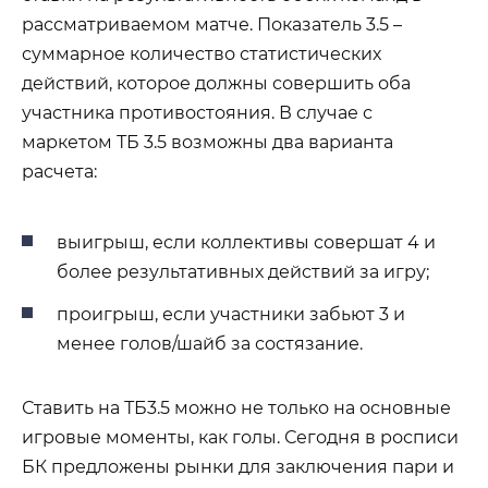
рассматриваемом матче. Показатель 3.5 –
суммарное количество статистических
действий, которое должны совершить оба
участника противостояния. В случае с
маркетом ТБ 3.5 возможны два варианта
расчета:
выигрыш, если коллективы совершат 4 и
более результативных действий за игру;
проигрыш, если участники забьют 3 и
менее голов/шайб за состязание.
Ставить на ТБ3.5 можно не только на основные
игровые моменты, как голы. Сегодня в росписи
БК предложены рынки для заключения пари и