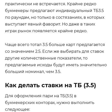
практически не встречается. Крайне редко
букмекеры предлагают индивидуальный ТБ3.5
по раундам, но только в состязаниях, в которых
выступает явный фаворит. Но даже в таких
играх рынок появляется крайне редко.
Чаще всего тотал 3.5 больше карт предлагается
со значением 2.5. Если же выбирать для ставок
другие количественные показатели, то
предлагаемые исходы будут иметь значительно
больший номинал, чем 3.5.
Как делать ставки на ТБ (3.5)
Для оформления пари на ТБ(3.5) в
букмекерских конторах, нужно выполнить
следующее: