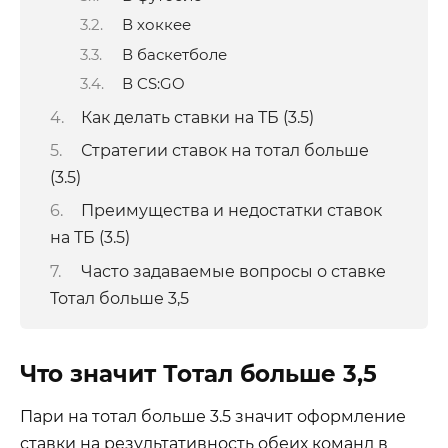
В хоккее
В баскетболе
В CS:GO
Как делать ставки на ТБ (3.5)
Стратегии ставок на тотал больше
(3.5)
Преимущества и недостатки ставок
на ТБ (3.5)
Часто задаваемые вопросы о ставке
Тотал больше 3,5
Что значит Тотал больше 3,5
Пари на тотал больше 3.5 значит оформление
ставки на результативность обеих команд в