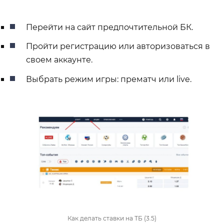
Перейти на сайт предпочтительной БК.
Пройти регистрацию или авторизоваться в
своем аккаунте.
Выбрать режим игры: прематч или live.
Как делать ставки на ТБ (3.5)