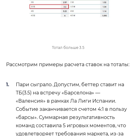
Тотал больше 3.5
Рассмотрим примеры расчета ставок на тоталы:
Пари сыграло. Допустим, беттер ставит на
ТБ(3.5) на встречу «Барселона» —
«Валенсия» в рамках Ла Лиги Испании.
Событие заканчивается счетом 4:1 в пользу
«барсы». Суммарная результативность
команд составила 5 игровых моментов, что
удовлетворяет требования маркета, из-за