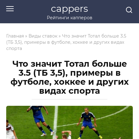
Перейти
cappers
к
Рейтинги капперов
контенту
Главная
»
Виды ставок
»
Что значит Тотал больше 3.5
(ТБ 3,5), примеры в футболе, хоккее и других видах
спорта
Что значит Тотал больше
3.5 (ТБ 3,5), примеры в
футболе, хоккее и других
видах спорта