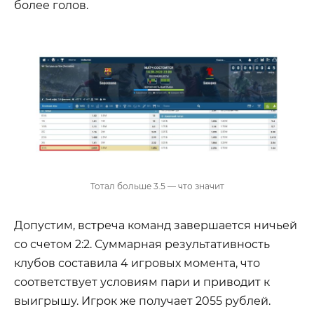
более голов.
Тотал больше 3.5 — что значит
Допустим, встреча команд завершается ничьей
со счетом 2:2. Суммарная результативность
клубов составила 4 игровых момента, что
соответствует условиям пари и приводит к
выигрышу. Игрок же получает 2055 рублей.