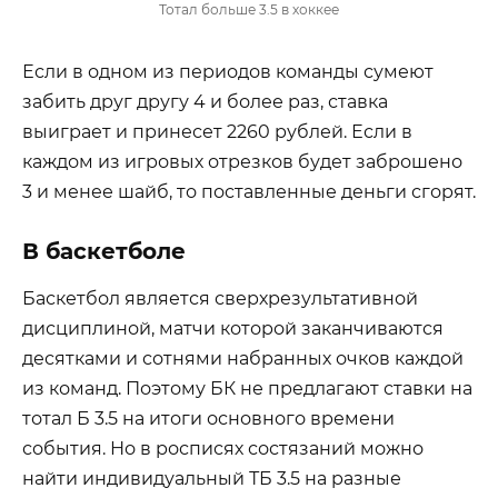
Тотал больше 3.5 в хоккее
Если в одном из периодов команды сумеют
забить друг другу 4 и более раз, ставка
выиграет и принесет 2260 рублей. Если в
каждом из игровых отрезков будет заброшено
3 и менее шайб, то поставленные деньги сгорят.
В баскетболе
Баскетбол является сверхрезультативной
дисциплиной, матчи которой заканчиваются
десятками и сотнями набранных очков каждой
из команд. Поэтому БК не предлагают ставки на
тотал Б 3.5 на итоги основного времени
события. Но в росписях состязаний можно
найти индивидуальный ТБ 3.5 на разные