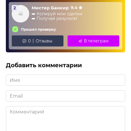
Мистер Банкир
9.4
2
➡️ Копируй мои сделки
➡️ Получай результат
Прошел проверку
0
Отзывы
В телеграм
Добавить комментарии
Имя
*
Email
*
Комментарий