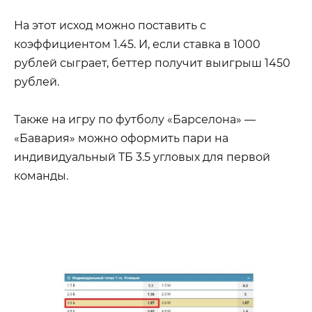
На этот исход можно поставить с
коэффициентом 1.45. И, если ставка в 1000
рублей сыграет, беттер получит выигрыш 1450
рублей.
Также на игру по футболу «Барселона» —
«Бавария» можно оформить пари на
индивидуальный ТБ 3.5 угловых для первой
команды.