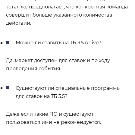
тотал же предполагает, что конкретная команда
совершит больше указанного количества
действий.
Можно ли ставить на ТБ 3.5 в Live?
Да, маркет доступен для ставок и по ходу
проведения события.
Существуют ли специальные программы
для ставок на ТБ 3.5?
Даже если такие ПО и существуют,
пользоваться ими не рекомендуется.