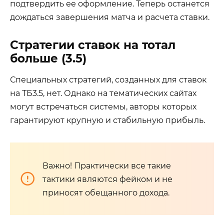
подтвердить ее оформление. Теперь останется
дождаться завершения матча и расчета ставки.
Стратегии ставок на тотал
больше (3.5)
Специальных стратегий, созданных для ставок
на ТБ3.5, нет. Однако на тематических сайтах
могут встречаться системы, авторы которых
гарантируют крупную и стабильную прибыль.
Важно! Практически все такие
тактики являются фейком и не
приносят обещанного дохода.