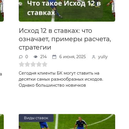
Исход 12 в ставках: что
означает, примеры расчета,
стратегии
0
214
6 июня, 2025
yully
Сегодня клиенты БК могут ставить на
а
десятки самых разнообразных исходов.
Однако большинство новичков
Виды ставок