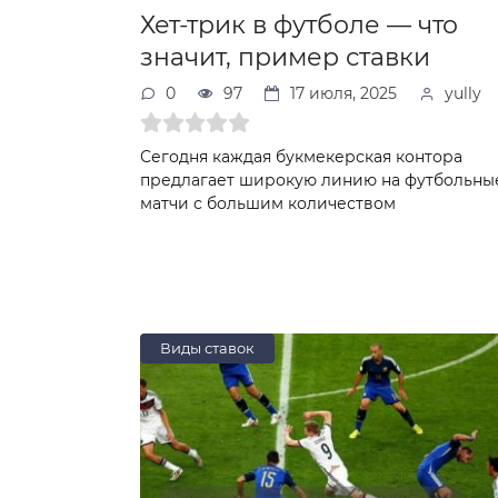
Хет-трик в футболе — что
значит, пример ставки
0
97
17 июля, 2025
yully
Сегодня каждая букмекерская контора
предлагает широкую линию на футбольны
матчи с большим количеством
Виды ставок