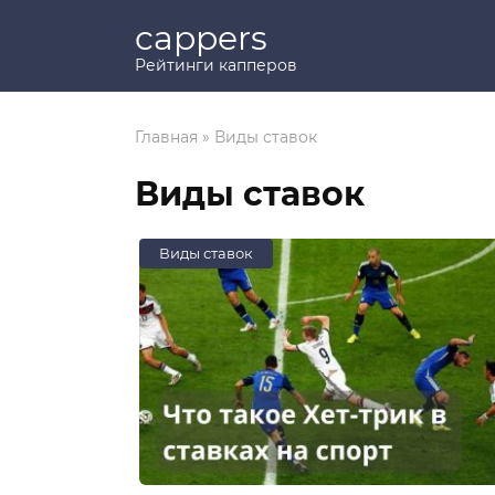
Перейти
cappers
к
контенту
Рейтинги капперов
Главная
»
Виды ставок
Виды ставок
Виды ставок