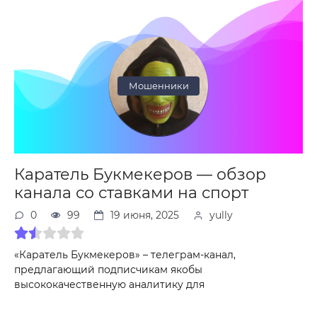
Мошенники
Каратель Букмекеров — обзор
канала со ставками на спорт
0
99
19 июня, 2025
yully
«Каратель Букмекеров» – телеграм-канал,
предлагающий подписчикам якобы
высококачественную аналитику для