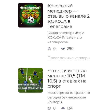
Кокосовый
менеджер —
отзывы о канале 2
КОКоСА в
Телеграме
Канал в телеграмме 2
КОКоСА Private – это
капперское
0
290
Проверенные капперы
Что значит тотал
меньше 10,5 (ТМ
10,5) в ставках на
спорт
Несмотря на тот факт, что
сегодня букмекерские
конторы
0
134