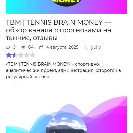
TBM | TENNIS BRAIN MONEY —
обзор канала с прогнозами на
теннис, отзывы
0
64
4 августа, 2025
yully
«TBM | TENNIS BRAIN MONEY» – спортивно-
аналитический проект, администрация которого на
регулярной основе