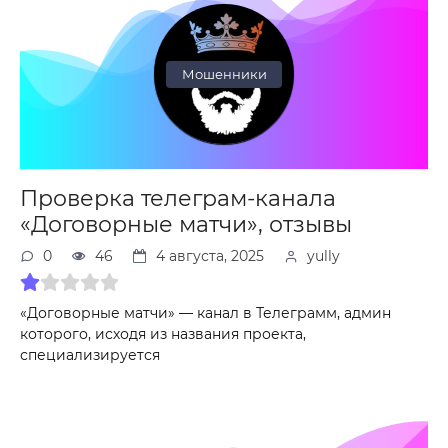
Мошенники
Проверка телеграм-канала
«Договорные матчи», отзывы
0
46
4 августа, 2025
yully
«Договорные матчи» — канал в Телеграмм, админ
которого, исходя из названия проекта,
специализируется