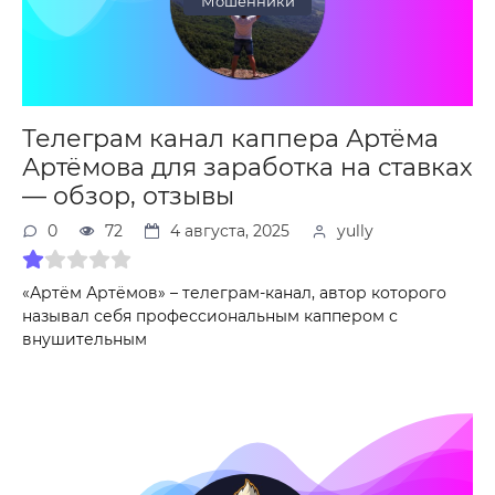
Мошенники
Телеграм канал каппера Артёма
Артёмова для заработка на ставках
— обзор, отзывы
0
72
4 августа, 2025
yully
«Артём Артёмов» – телеграм-канал, автор которого
называл себя профессиональным каппером с
внушительным