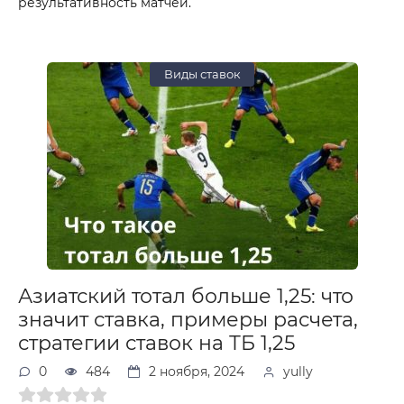
результативность матчей.
Виды ставок
Азиатский тотал больше 1,25: что
значит ставка, примеры расчета,
стратегии ставок на ТБ 1,25
0
484
2 ноября, 2024
yully