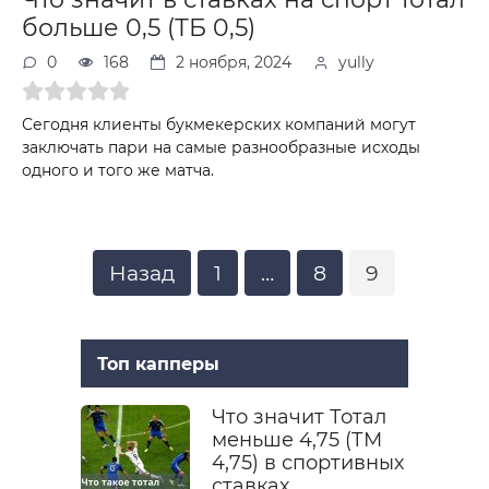
больше 0,5 (ТБ 0,5)
0
168
2 ноября, 2024
yully
Сегодня клиенты букмекерских компаний могут
заключать пари на самые разнообразные исходы
одного и того же матча.
Пагинация
Назад
1
…
8
9
записей
Топ капперы
Что значит Тотал
меньше 4,75 (ТМ
4,75) в спортивных
ставках