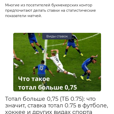
Многие из посетителей букмекерских контор
предпочитают делать ставки на статистические
показатели матчей.
Виды ставок
Тотал больше 0,75 (ТБ 0.75): что
значит, ставка тотал 0.75 в футболе,
хоккее и других видах спорта