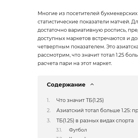
Многие из посетителей букмекерских 
статистические показатели матчей. Д
достаточно вариативную роспись, пр
доступных маркетов встречаются и 
четвертным показателем. Это азиатска
рассмотрим, что значит тотал 1.25 бол
расчета пари на этот маркет.
Содержание
Что значит ТБ(1.25)
Азиатский тотал больше 1.25: п
ТБ(1.25) в разных видах спорта
Футбол