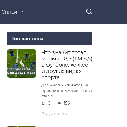
Статьи
Топ капперы
Что значит тотал
меньше 8,5 (ТМ 8,5)
в футболе, хоккее
и других видах
спорта
Для многих клиентов БК
приоритетными являются
ставки
0
156
Виды ставок