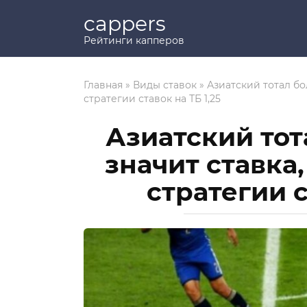
Перейти
cappers
к
контенту
Рейтинги капперов
Главная
»
Виды ставок
»
Азиатский тотал бол
стратегии ставок на ТБ 1,25
Азиатский тота
значит ставка
стратегии с