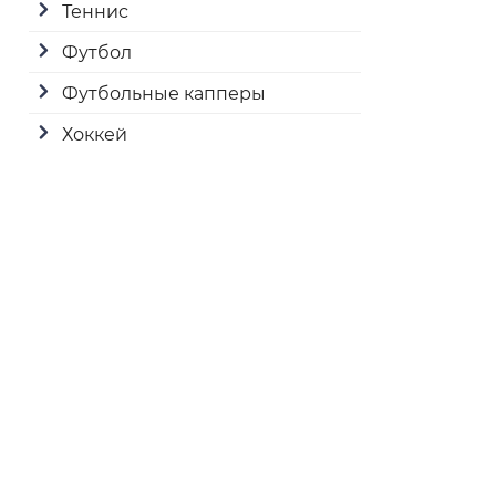
Теннис
Футбол
Футбольные капперы
Хоккей