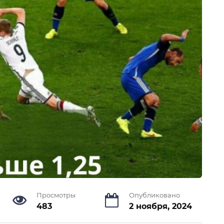
Просмотры
Опубликовано
483
2 ноября, 2024