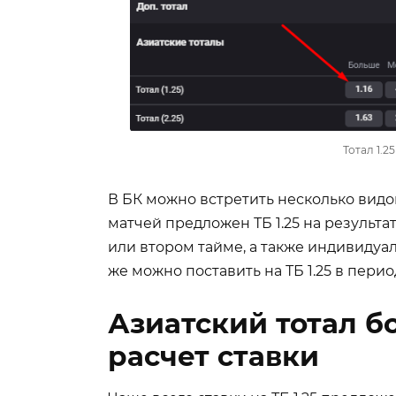
Тотал 1.2
В БК можно встретить несколько видо
матчей предложен ТБ 1.25 на результа
или втором тайме, а также индивидуа
же можно поставить на ТБ 1.25 в перио
Азиатский тотал бо
расчет ставки