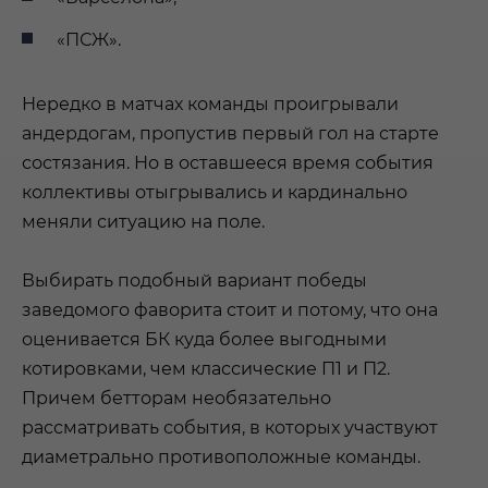
«ПСЖ».
Нередко в матчах команды проигрывали
андердогам, пропустив первый гол на старте
состязания. Но в оставшееся время события
коллективы отыгрывались и кардинально
меняли ситуацию на поле.
Выбирать подобный вариант победы
заведомого фаворита стоит и потому, что она
оценивается БК куда более выгодными
котировками, чем классические П1 и П2.
Причем бетторам необязательно
рассматривать события, в которых участвуют
диаметрально противоположные команды.