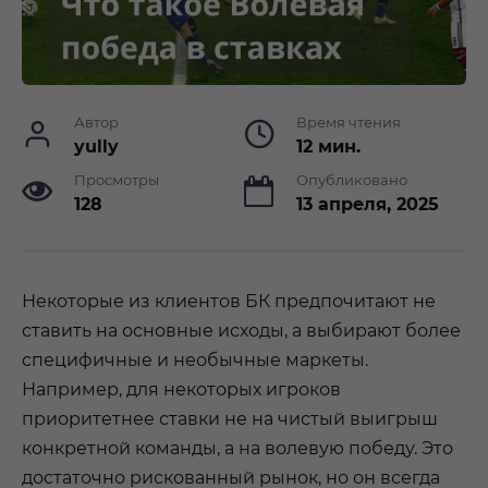
Автор
Время чтения
yully
12 мин.
Просмотры
Опубликовано
128
13 апреля, 2025
Некоторые из клиентов БК предпочитают не
ставить на основные исходы, а выбирают более
специфичные и необычные маркеты.
Например, для некоторых игроков
приоритетнее ставки не на чистый выигрыш
конкретной команды, а на волевую победу. Это
достаточно рискованный рынок, но он всегда