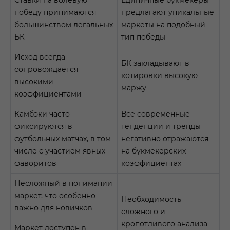
победу принимаются
предлагают уникальные
большинством легальных
маркеты на подобный
БК
тип победы
Исход всегда
БК закладывают в
сопровождается
котировки высокую
высокими
маржу
коэффициентами
Камбэки часто
Все современные
фиксируются в
тенденции и тренды
футбольных матчах, в том
негативно отражаются
числе с участием явных
на букмекерских
фаворитов
коэффициентах
Несложный в понимании
маркет, что особенно
Необходимость
важно для новичков
сложного и
кропотливого анализа
Маркет доступен в