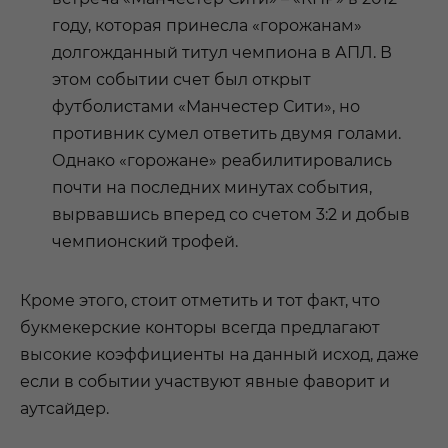
году, которая принесла «горожанам»
долгожданный титул чемпиона в АПЛ. В
этом событии счет был открыт
футболистами «Манчестер Сити», но
противник сумел ответить двумя голами.
Однако «горожане» реабилитировались
почти на последних минутах события,
вырвавшись вперед со счетом 3:2 и добыв
чемпионский трофей.
Кроме этого, стоит отметить и тот факт, что
букмекерские конторы всегда предлагают
высокие коэффициенты на данный исход, даже
если в событии участвуют явные фаворит и
аутсайдер.