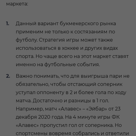
маркета:
Данный вариант букмекерского рынка
применим не только к состязаниям по
футболу. Стратегия игры может также
использоваться в хоккее и других видах
спорта. Но чаще всего на этот маркет ставят
именно на футбольные события.
Важно понимать, что для выигрыша пари не
обязательно, чтобы отстающий соперник
уступал оппоненту в 2 и более гола по ходу
матча. Достаточно и разницы в 1 гол.
Например, матч «Алавес» – «Эйбар» от 23
декабря 2020 года. На 4 минуте игры ФК
«Алавес» пропустил гол от соперника. Но
спортсмены вовремя собрались и ответили