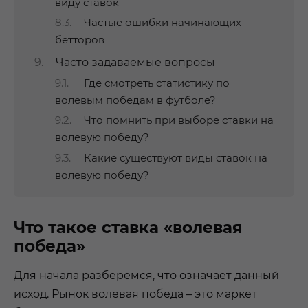
виду ставок
Частые ошибки начинающих
бетторов
Часто задаваемые вопросы
Где смотреть статистику по
волевым победам в футболе?
Что помнить при выборе ставки на
волевую победу?
Какие существуют виды ставок на
волевую победу?
Что такое ставка «волевая
победа»
Для начала разберемся, что означает данный
исход. Рынок волевая победа – это маркет