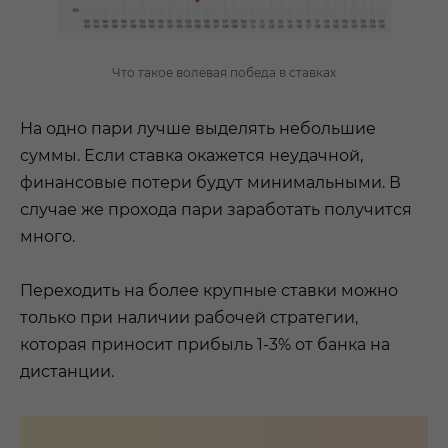
Что такое волевая победа в ставках
На одно пари лучше выделять небольшие
суммы. Если ставка окажется неудачной,
финансовые потери будут минимальными. В
случае же прохода пари заработать получится
много.
Переходить на более крупные ставки можно
только при наличии рабочей стратегии,
которая приносит прибыль 1-3% от банка на
дистанции.