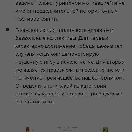
ведомы только турнирной мотивацией и не
имеют продолжительной истории очных
противостояний.
В каждой из дисциплин есть волевые и
безвольные коллективы. Для первых
характерно достижение победы даже в тех
случаях, когда они демонстрируют
неудачную игру в начале матча. Для вторых
же является невозможным сохранение или
получение преимущества над соперником.
Определить то, к какой из категорий
относится коллектив, можно при изучении
его статистики.