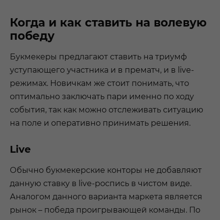
Когда и как ставить на волевую
победу
Букмекеры предлагают ставить на триумф
уступающего участника и в прематч, и в live-
режимах. Новичкам же стоит понимать, что
оптимально заключать пари именно по ходу
события, так как можно отслеживать ситуацию
на поле и оперативно принимать решения.
Live
Обычно букмекерские конторы не добавляют
данную ставку в live-роспись в чистом виде.
Аналогом данного варианта маркета является
рынок – победа проигрывающей команды. По