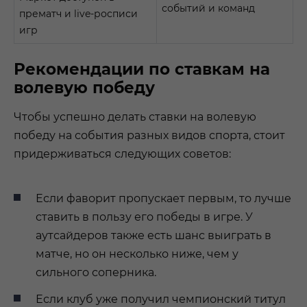
событий и команд
прематч и live-росписи
игр
Рекомендации по ставкам на
волевую победу
Чтобы успешно делать ставки на волевую
победу на события разных видов спорта, стоит
придерживаться следующих советов:
Если фаворит пропускает первым, то лучше
ставить в пользу его победы в игре. У
аутсайдеров также есть шанс выиграть в
матче, но он несколько ниже, чем у
сильного соперника.
Если клуб уже получил чемпионский титул