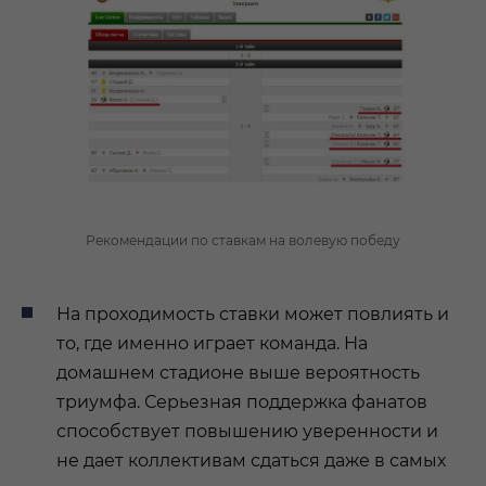
Рекомендации по ставкам на волевую победу
На проходимость ставки может повлиять и
то, где именно играет команда. На
домашнем стадионе выше вероятность
триумфа. Серьезная поддержка фанатов
способствует повышению уверенности и
не дает коллективам сдаться даже в самых