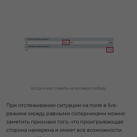
Когда и как ставить на волевую победу
При отслеживании ситуации на поле в live-
режиме между равными соперниками можно
заметить признаки того, что проигрывающая
сторона намерена и имеет все возможности