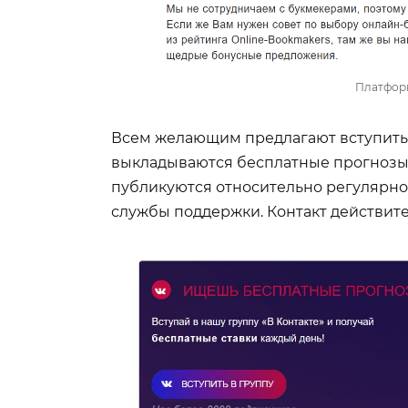
Платформ
Всем желающим предлагают вступить в
выкладываются бесплатные прогнозы н
публикуются относительно регулярно
службы поддержки. Контакт действите