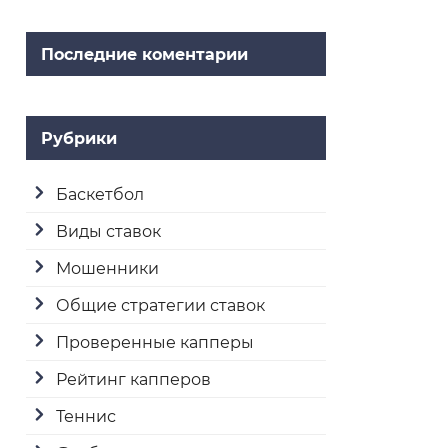
Последние коментарии
Рубрики
Баскетбол
Виды ставок
Мошенники
Общие стратегии ставок
Проверенные капперы
Рейтинг капперов
Теннис