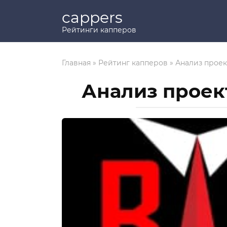
Перейти
cappers
к
контенту
Рейтинги капперов
Главная
»
Рейтинг капперов
»
Анализ проек
Анализ проек