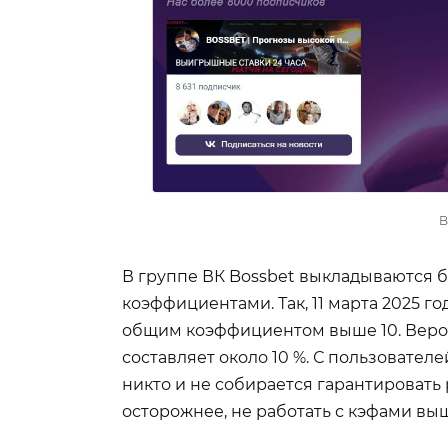
B
В группе ВК Bossbet выкладываются 
коэффициентами. Так, 11 марта 2025 г
общим коэффициентом выше 10. Вероят
составляет около 10 %. С пользовател
никто и не собирается гарантировать 
осторожнее, не работать с кэфами выш