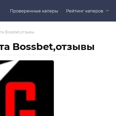
Проверенные каперы
Рейтинг каперов
та Bossbet,отзывы
та Bossbet,отзывы