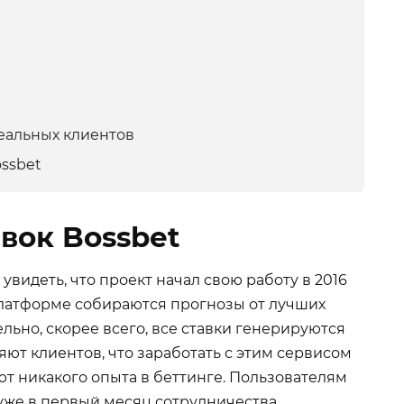
реальных клиентов
ssbet
вок Bossbet
видеть, что проект начал свою работу в 2016
а платформе собираются прогнозы от лучших
льно, скорее всего, все ставки генерируются
ют клиентов, что заработать с этим сервисом
ют никакого опыта в беттинге. Пользователям
уже в первый месяц сотрудничества.