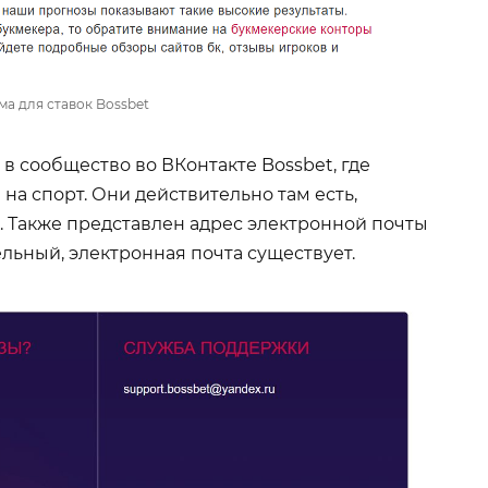
а для ставок Bossbet
 сообщество во ВКонтакте Bossbet, где
а спорт. Они действительно там есть,
. Также представлен адрес электронной почты
льный, электронная почта существует.