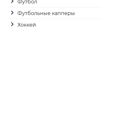
Футбол
Футбольные капперы
Хоккей