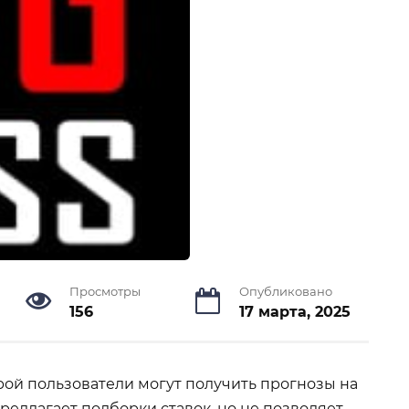
Просмотры
Опубликовано
156
17 марта, 2025
рой пользователи могут получить прогнозы на
редлагает подборки ставок, но не позволяет