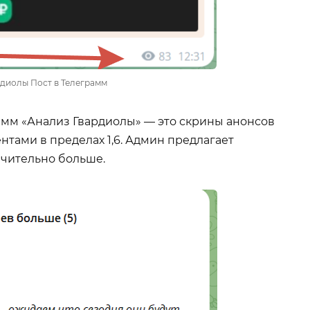
рдиолы Пост в Телеграмм
амм «Анализ Гвардиолы» — это скрины анонсов
тами в пределах 1,6. Админ предлагает
ачительно больше.