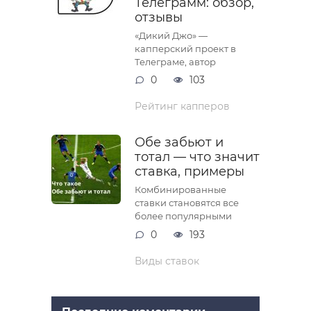
Телеграмм: обзор,
отзывы
«Дикий Джо» —
капперский проект в
Телеграме, автор
0
103
Рейтинг капперов
Обе забьют и
тотал — что значит
ставка, примеры
Комбинированные
ставки становятся все
более популярными
0
193
Виды ставок