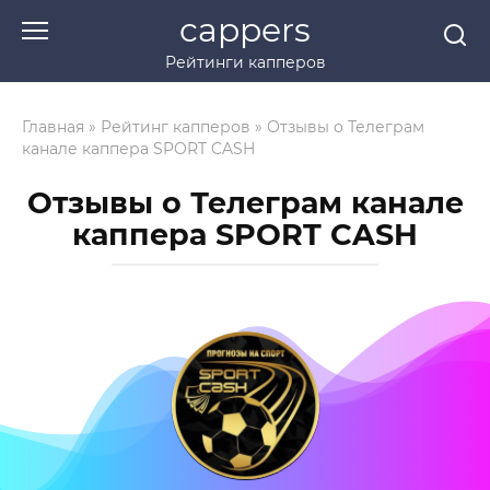
Перейти
cappers
к
Рейтинги капперов
контенту
Главная
»
Рейтинг капперов
»
Отзывы о Телеграм
канале каппера SPORT CASH
Отзывы о Телеграм канале
каппера SPORT CASH