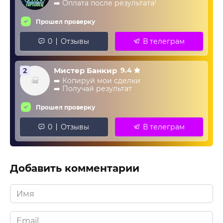
➡️ Оплата после результата!
Прошел проверку
0
Отзывы
В телеграм
Мистер Банкир
9.4
2
➡️ Копируй мои сделки
➡️ Получай результат
Прошел проверку
0
Отзывы
В телеграм
Добавить комментарии
Имя
*
Email