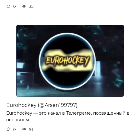
0
35
Eurohockey (@Arsen199797)
Eurohockey — это канал в Телеграме, посвященный в
основном
0
91