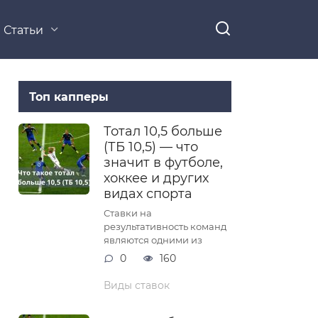
Статьи
Топ капперы
Тотал 10,5 больше
(ТБ 10,5) — что
значит в футболе,
хоккее и других
видах спорта
Ставки на
результативность команд
являются одними из
0
160
Виды ставок