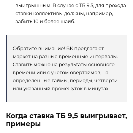
выигрышным. В случае с ТБ 9.5, для прохода
ставки коллективы должны, например,
забить 10 и более шайб.
Обратите внимание! БК предлагают
маркет на разные временные интервалы.
Ставить можно на результаты основного
времени или с учетом овертаймов, на
определенные таймы, периоды, четверти
или указанный промежуток в минутах.
Когда ставка ТБ 9,5 выигрывает,
примеры