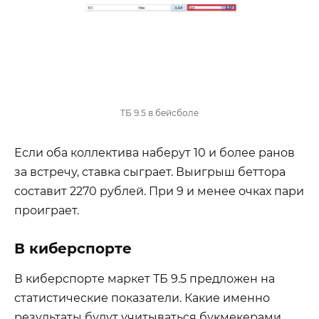
ТБ 9.5 в бейсболе
Если оба коллектива наберут 10 и более ранов
за встречу, ставка сыграет. Выигрыш беттора
составит 2270 рублей. При 9 и менее очках пари
проиграет.
В киберспорте
В киберспорте маркет ТБ 9.5 предложен на
статистические показатели. Какие именно
результаты будут учитываться букмекерами