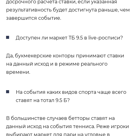
досрочного расчета ставки, если указанная
результативность будет достигнута раньше, чем
завершится событие.
Доступен ли маркет ТБ 9.5 в live-росписи?
Да, букмекерские конторы принимают ставки
на данный исход и в режиме реального
времени.
На события каких видов спорта чаще всего
ставят на тотал 9.5 Б?
В большинстве случаев бетторы ставят на
данный исход на события тенниса. Реже игроки
выбирают маркет для пари на угловые в