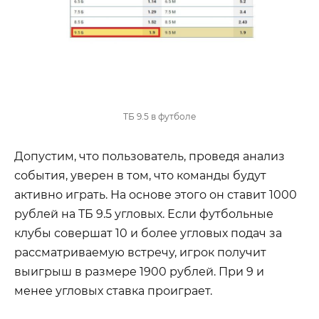
ТБ 9.5 в футболе
Допустим, что пользователь, проведя анализ
события, уверен в том, что команды будут
активно играть. На основе этого он ставит 1000
рублей на ТБ 9.5 угловых. Если футбольные
клубы совершат 10 и более угловых подач за
рассматриваемую встречу, игрок получит
выигрыш в размере 1900 рублей. При 9 и
менее угловых ставка проиграет.