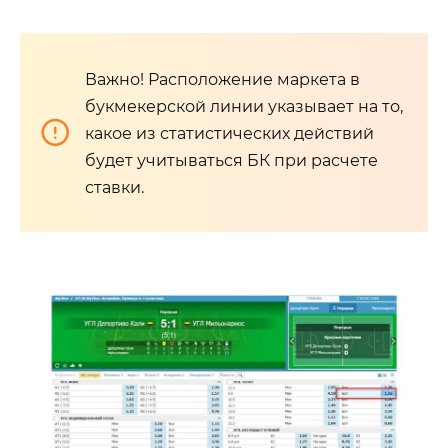
Важно! Расположение маркета в
букмекерской линии указывает на то,
какое из статистических действий
будет учитываться БК при расчете
ставки.