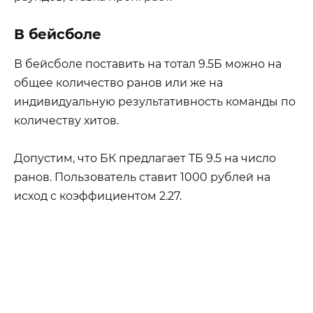
В бейсболе
В бейсболе поставить на тотал 9.5Б можно на
общее количество ранов или же на
индивидуальную результативность команды по
количеству хитов.
Допустим, что БК предлагает ТБ 9.5 на число
ранов. Пользователь ставит 1000 рублей на
исход с коэффициентом 2.27.