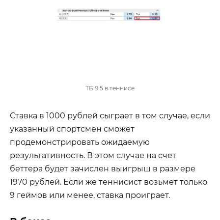
ТБ 9.5 в теннисе
Ставка в 1000 рублей сыграет в том случае, если
указанный спортсмен сможет
продемонстрировать ожидаемую
результативность. В этом случае на счет
беттера будет зачислен выигрыш в размере
1970 рублей. Если же теннисист возьмет только
9 геймов или менее, ставка проиграет.