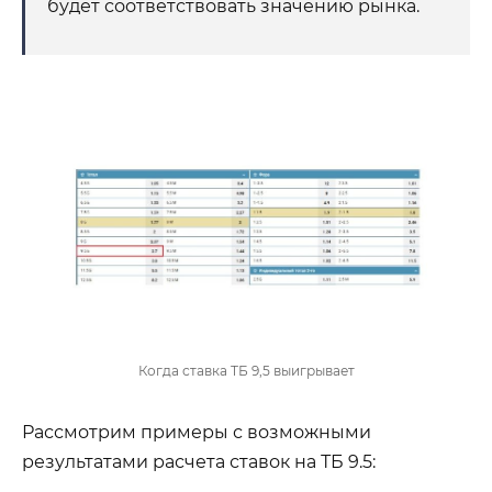
будет соответствовать значению рынка.
Когда ставка ТБ 9,5 выигрывает
Рассмотрим примеры с возможными
результатами расчета ставок на ТБ 9.5: