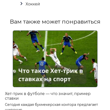
Хоккей
Вам также может понравиться
Хет-трик в футболе — что значит, пример
ставки
Сегодня каждая букмекерская контора предлагает
широкую