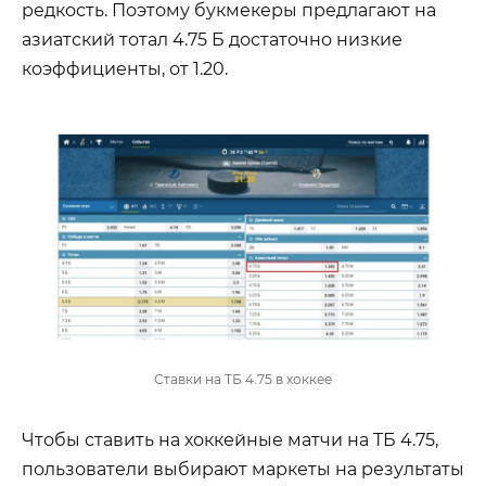
редкость. Поэтому букмекеры предлагают на
азиатский тотал 4.75 Б достаточно низкие
коэффициенты, от 1.20.
Ставки на ТБ 4.75 в хоккее
Чтобы ставить на хоккейные матчи на ТБ 4.75,
пользователи выбирают маркеты на результаты