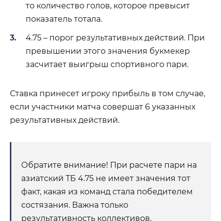
то количество голов, которое превысит
показатель тотала.
4.75 – порог результативных действий. При
превышении этого значения букмекер
засчитает выигрыш спортивного пари.
Ставка принесет игроку прибыль в том случае,
если участники матча совершат 6 указанных
результативных действий.
Обратите внимание! При расчете пари на
азиатский ТБ 4.75 не имеет значения тот
факт, какая из команд стала победителем
состязания. Важна только
результативность коллективов.