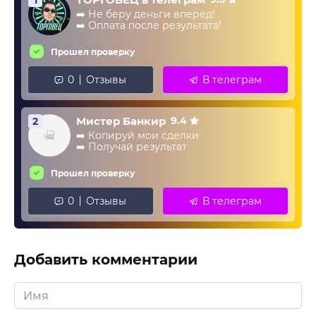
➡️ Не беру деньги вперед!
➡️ Оплата после результата!
Прошел проверку
0
Отзывы
В телеграм
Мистер Банкир
9.4
2
➡️ Копируй мои сделки
➡️ Получай результат
Прошел проверку
0
Отзывы
В телеграм
Добавить комментарии
Имя
*