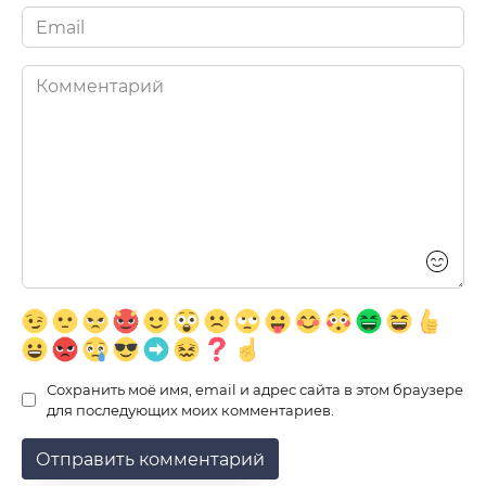
Email
*
Комментарий
Сохранить моё имя, email и адрес сайта в этом браузере
для последующих моих комментариев.