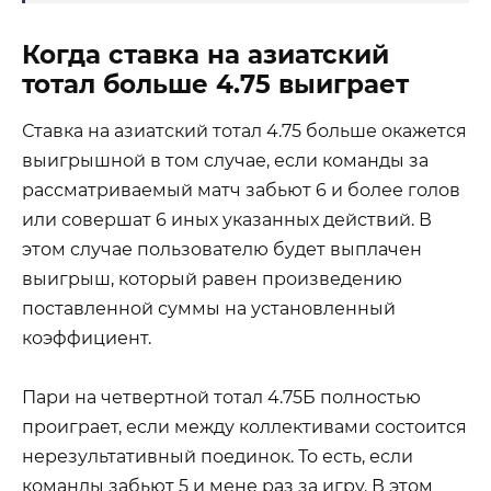
Когда ставка на азиатский
тотал больше 4.75 выиграет
Ставка на азиатский тотал 4.75 больше окажется
выигрышной в том случае, если команды за
рассматриваемый матч забьют 6 и более голов
или совершат 6 иных указанных действий. В
этом случае пользователю будет выплачен
выигрыш, который равен произведению
поставленной суммы на установленный
коэффициент.
Пари на четвертной тотал 4.75Б полностью
проиграет, если между коллективами состоится
нерезультативный поединок. То есть, если
команды забьют 5 и мене раз за игру. В этом