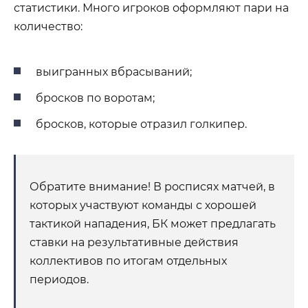
статистики. Много игроков оформляют пари на
количество:
выигранных вбрасываний;
бросков по воротам;
бросков, которые отразил голкипер.
Обратите внимание! В росписях матчей, в
которых участвуют команды с хорошей
тактикой нападения, БК может предлагать
ставки на результативные действия
коллективов по итогам отдельных
периодов.