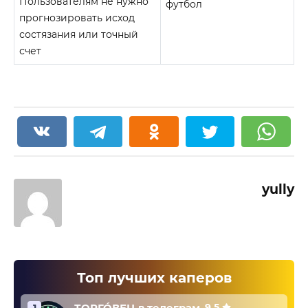
Пользователям не нужно
футбол
прогнозировать исход
состязания или точный
счет
yully
Топ лучших каперов
ТОРГО́ВЕЦ в телеграм
9.5
1