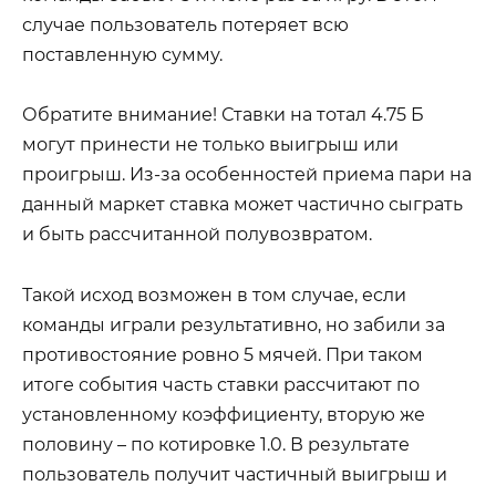
случае пользователь потеряет всю
поставленную сумму.
Обратите внимание! Ставки на тотал 4.75 Б
могут принести не только выигрыш или
проигрыш. Из-за особенностей приема пари на
данный маркет ставка может частично сыграть
и быть рассчитанной полувозвратом.
Такой исход возможен в том случае, если
команды играли результативно, но забили за
противостояние ровно 5 мячей. При таком
итоге события часть ставки рассчитают по
установленному коэффициенту, вторую же
половину – по котировке 1.0. В результате
пользователь получит частичный выигрыш и