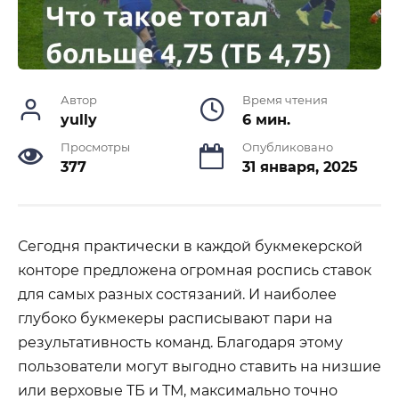
Автор
Время чтения
yully
6 мин.
Просмотры
Опубликовано
377
31 января, 2025
Сегодня практически в каждой букмекерской
конторе предложена огромная роспись ставок
для самых разных состязаний. И наиболее
глубоко букмекеры расписывают пари на
результативность команд. Благодаря этому
пользователи могут выгодно ставить на низшие
или верховые ТБ и ТМ, максимально точно