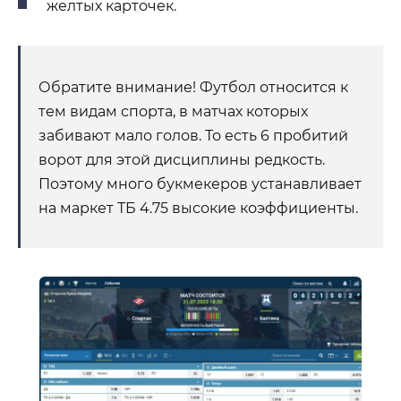
желтых карточек.
Обратите внимание! Футбол относится к
тем видам спорта, в матчах которых
забивают мало голов. То есть 6 пробитий
ворот для этой дисциплины редкость.
Поэтому много букмекеров устанавливает
на маркет ТБ 4.75 высокие коэффициенты.