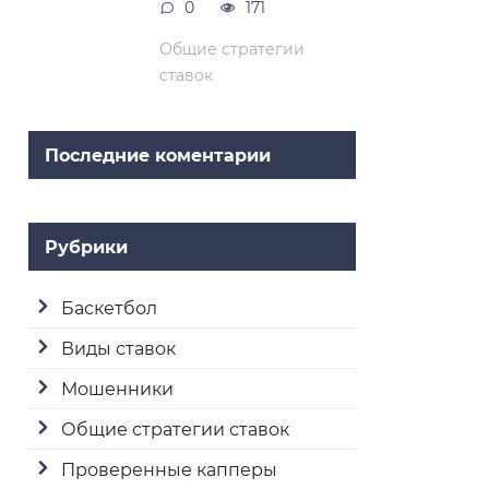
0
171
Общие стратегии
ставок
Последние коментарии
Рубрики
Баскетбол
Виды ставок
Мошенники
Общие стратегии ставок
Проверенные капперы