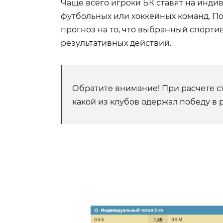
Чаще всего игроки БК ставят на индиви
футбольных или хоккейных команд. По
прогноз на то, что выбранный спорти
результативных действий.
Обратите внимание! При расчете ста
какой из клубов одержал победу в