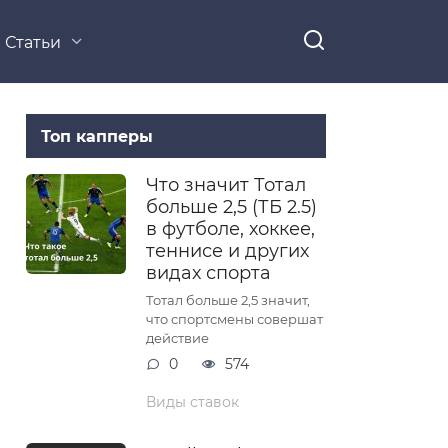
Статьи
Топ капперы
Что значит Тотал
больше 2,5 (ТБ 2.5)
в футболе, хоккее,
теннисе и других
видах спорта
Тотал больше 2,5 значит,
что спортсмены совершат
действие
0
574
Виды ставок