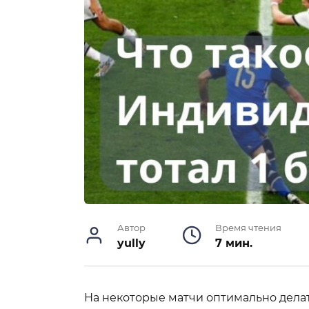
Автор
Время чтения
yully
7 мин.
На некоторые матчи оптимально делать