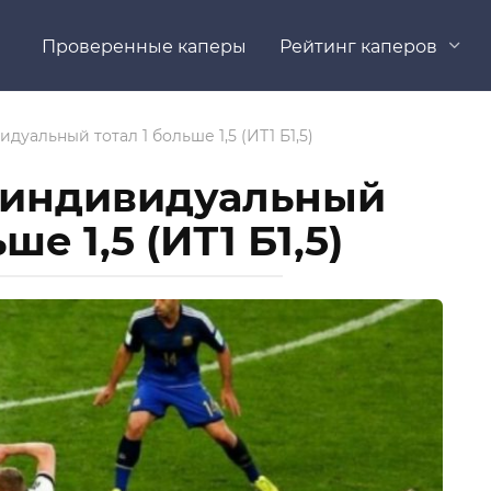
Проверенные каперы
Рейтинг каперов
дуальный тотал 1 больше 1,5 (ИТ1 Б1,5)
т индивидуальный
ше 1,5 (ИТ1 Б1,5)