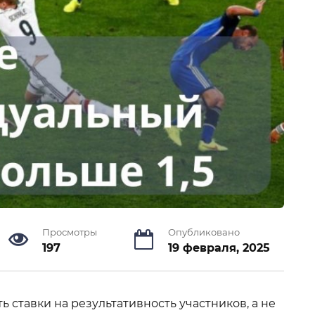
Просмотры
Опубликовано
197
19 февраля, 2025
 ставки на результативность участников, а не