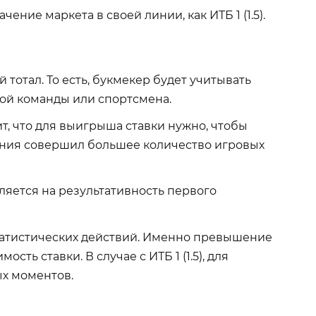
ние маркета в своей линии, как ИТБ 1 (1.5).
 тотал. То есть, букмекер будет учитывать
ной команды или спортсмена.
ит, что для выигрыша ставки нужно, чтобы
ния совершил большее количество игровых
рмляется на результативность первого
 статистических действий. Именно превышение
сть ставки. В случае с ИТБ 1 (1.5), для
х моментов.