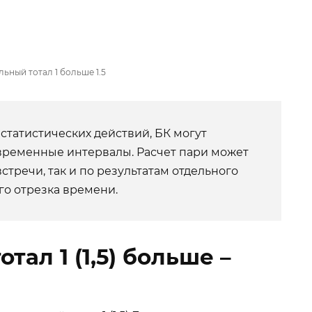
ьный тотал 1 больше 1.5
статистических действий, БК могут
 временные интервалы. Расчет пари может
стречи, так и по результатам отдельного
го отрезка времени.
ал 1 (1,5) больше –