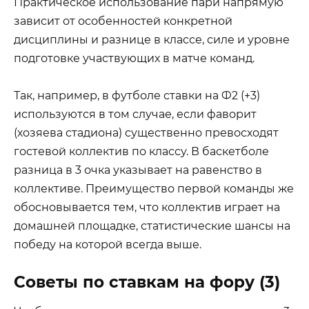
Практическое использование пари напрямую
зависит от особенностей конкретной
дисциплины и разнице в классе, силе и уровне
подготовке участвующих в матче команд.
Так, например, в футболе ставки на Ф2 (+3)
используются в том случае, если фаворит
(хозяева стадиона) существенно превосходят
гостевой коллектив по классу. В баскетболе
разница в 3 очка указывает на равенство в
коллективе. Преимущество первой команды же
обосновывается тем, что коллектив играет на
домашней площадке, статистические шансы на
победу на которой всегда выше.
Советы по ставкам на фору (3)