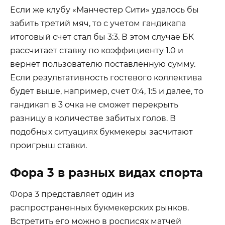
Если же клубу «Манчестер Сити» удалось бы
забить третий мяч, то с учетом гандикапа
итоговый счет стал бы 3:3. В этом случае БК
рассчитает ставку по коэффициенту 1.0 и
вернет пользователю поставленную сумму.
Если результативность гостевого коллектива
будет выше, например, счет 0:4, 1:5 и далее, то
гандикап в 3 очка не сможет перекрыть
разницу в количестве забитых голов. В
подобных ситуациях букмекеры засчитают
проигрыш ставки.
Фора 3 в разных видах спорта
Фора 3 представляет один из
распространенных букмекерских рынков.
Встретить его можно в росписях матчей