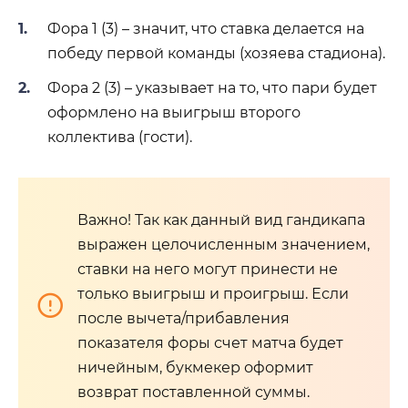
Фора 1 (3) – значит, что ставка делается на
победу первой команды (хозяева стадиона).
Фора 2 (3) – указывает на то, что пари будет
оформлено на выигрыш второго
коллектива (гости).
Важно! Так как данный вид гандикапа
выражен целочисленным значением,
ставки на него могут принести не
только выигрыш и проигрыш. Если
после вычета/прибавления
показателя форы счет матча будет
ничейным, букмекер оформит
возврат поставленной суммы.