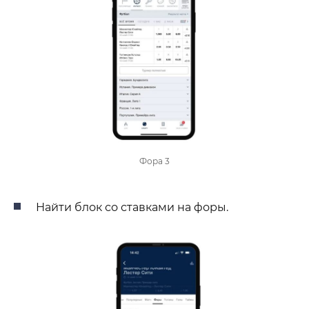
Фора 3
Найти блок со ставками на форы.