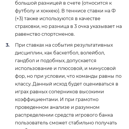
большой разницей в счете (относится к
футболу и хоккею). В теннисе ставки на Ф
(+3) также используются в качестве
страховки, но разница в 3 очка указывает на
равенство спортсменов.
При ставках на события результативных
дисциплин, как баскетбол, волейбол,
гандбол и подобных, допускается
использование и плюсовой, и минусовой
фор, но при условии, что команды равны по
классу. Данный исход будет оцениваться в
играх равных соперников высокими
коэффициентами. И при грамотно
проведенном анализе и разумном
распределении средств игрового банка
пользователь сможет стабильно получать