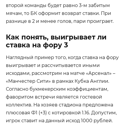
второй команды будет равно 3-м забитым
мячам, то БК оформит возврат ставки. При
разнице в 2 и менее голов, пари проиграет.
Как понять, выигрывает ли
ставка на фору 3
Наглядный пример того, когда ставка на фору
выигрывает и рассчитывается иными
исходами, рассмотрим на матче «Арсенал» –
«Манчестер Сити» в рамках Кубка Англии.
Согласно букмекерским коэффициентам,
фаворитом встречи является гостевой
коллектив. На хозяев стадиона предложена
плюсовая Ф1 (+3) с котировкой 1.16. Допустим,
игрок ставит на данный исход 1000 рублей.