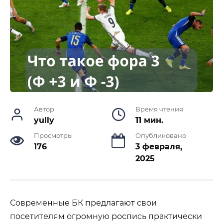
Автор
Время чтения
yully
11 мин.
Просмотры
Опубликовано
176
3 февраля,
2025
Современные БК предлагают свои
посетителям огромную роспись практически