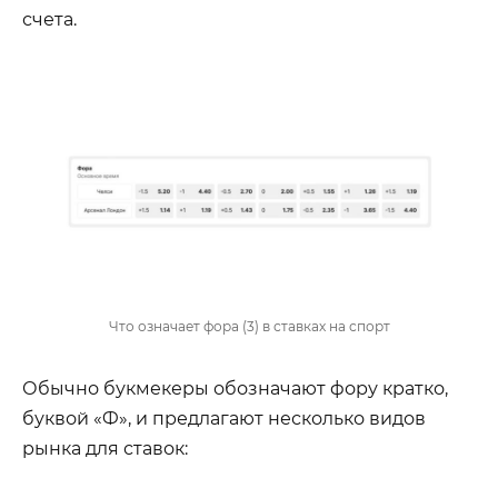
счета.
Что означает фора (3) в ставках на спорт
Обычно букмекеры обозначают фору кратко,
буквой «Ф», и предлагают несколько видов
рынка для ставок: