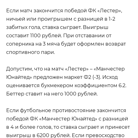
Если матч закончится победой ФК «Лестер»,
ничьей или проигрышем с разницей в 1-2
забитых гола, ставка сыграет. Выигрыш
составит 1100 рублей. При отставании от
соперника на 3 мяча будет оформлен возврат
спортивного пари.
Допустим, что на матч «Лестер» – «Манчестер
Юнайтед» предложен маркет Ф2 (-3). Исход
оценивается букмекером коэффициентом 6.2.
Беттер ставит на него 1000 рублей.
Если футбольное противостояние закончится
победой ФК «Манчестер Юнайтед» с разницей
в 4 и более голов, то ставка сыграет и принесет
выигрыш в 6200 рублей. Если превосходство