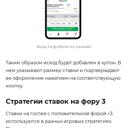
Фора 3 в футболе что означает
Таким образом исход будет добавлен в купон. В
нем указывают размер ставки и подтверждают
ее оформление нажатием на соответствующую
кнопку.
Стратегии ставок на фору 3
Ставки на гостей с положительной форой +3
используются в разных игровых стратегиях.