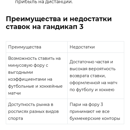
прибыль на дистанции.
Преимущества и недостатки
ставок на гандикап 3
Преимущества
Недостатки
Возможность ставить на
Достаточно частая и
минусовую фору с
высокая вероятность
выгодными
возврата ставки,
коэффициентами на
оформленной на матч
футбольные и хоккейные
по футболу и хоккею
матчи
Доступность рынка в
Пари на фору 3
росписях разных видов
принимают не все
спорта
букмекерские конторы