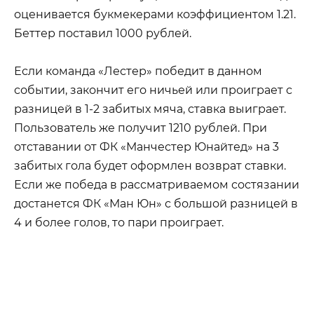
оценивается букмекерами коэффициентом 1.21.
Беттер поставил 1000 рублей.
Если команда «Лестер» победит в данном
событии, закончит его ничьей или проиграет с
разницей в 1-2 забитых мяча, ставка выиграет.
Пользователь же получит 1210 рублей. При
отставании от ФК «Манчестер Юнайтед» на 3
забитых гола будет оформлен возврат ставки.
Если же победа в рассматриваемом состязании
достанется ФК «Ман Юн» с большой разницей в
4 и более голов, то пари проиграет.