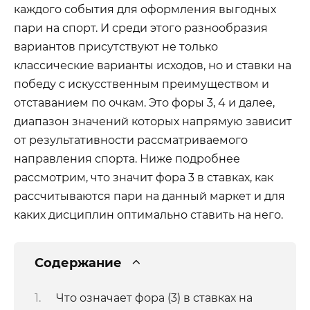
каждого события для оформления выгодных
пари на спорт. И среди этого разнообразия
вариантов присутствуют не только
классические варианты исходов, но и ставки на
победу с искусственным преимуществом и
отставанием по очкам. Это форы 3, 4 и далее,
диапазон значений которых напрямую зависит
от результативности рассматриваемого
направления спорта. Ниже подробнее
рассмотрим, что значит фора 3 в ставках, как
рассчитываются пари на данный маркет и для
каких дисциплин оптимально ставить на него.
Содержание
Что означает фора (3) в ставках на