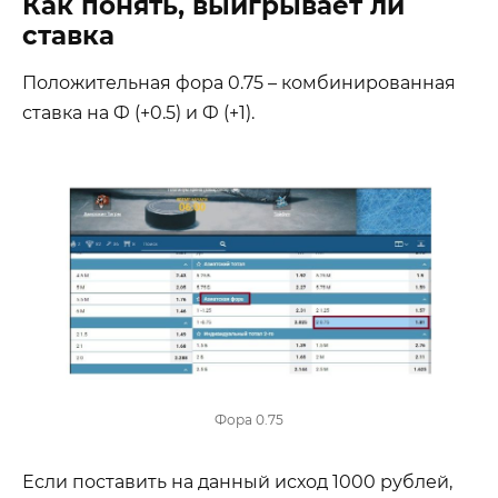
Как понять, выигрывает ли
ставка
Положительная фора 0.75 – комбинированная
ставка на Ф (+0.5) и Ф (+1).
Фора 0.75
Если поставить на данный исход 1000 рублей,