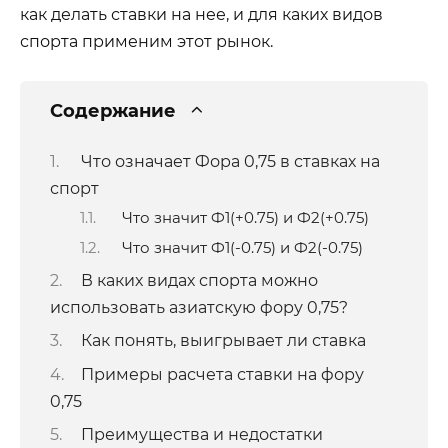
как делать ставки на нее, и для каких видов
спорта применим этот рынок.
Содержание
Что означает Фора 0,75 в ставках на
спорт
Что значит Ф1(+0.75) и Ф2(+0.75)
Что значит Ф1(-0.75) и Ф2(-0.75)
В каких видах спорта можно
использовать азиатскую фору 0,75?
Как понять, выигрывает ли ставка
Примеры расчета ставки на фору
0,75
Преимущества и недостатки