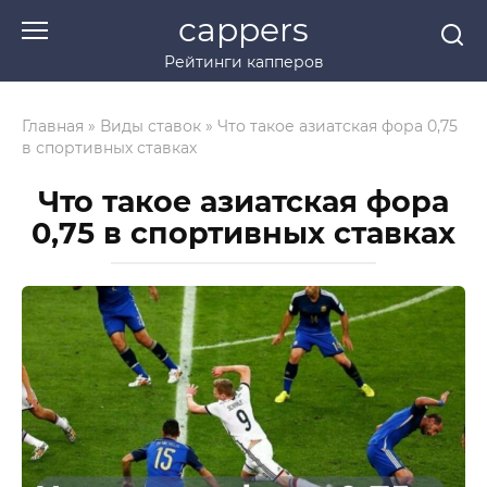
Перейти
cappers
к
Рейтинги капперов
контенту
Главная
»
Виды ставок
»
Что такое азиатская фора 0,75
в спортивных ставках
Что такое азиатская фора
0,75 в спортивных ставках