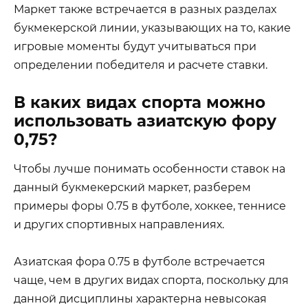
Маркет также встречается в разных разделах
букмекерской линии, указывающих на то, какие
игровые моменты будут учитываться при
определении победителя и расчете ставки.
В каких видах спорта можно
использовать азиатскую фору
0,75?
Чтобы лучше понимать особенности ставок на
данный букмекерский маркет, разберем
примеры форы 0.75 в футболе, хоккее, теннисе
и других спортивных направлениях.
Азиатская фора 0.75 в футболе встречается
чаще, чем в других видах спорта, поскольку для
данной дисциплины характерна невысокая