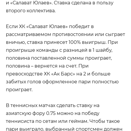
и «Салават Юлаев». Ставка сделана в пользу
второго коллектива.
Если ХК «Салават Юлаев» победит в
рассматриваемом противостоянии или сыграет
вничью, ставка принесет 100% выигрыш. При
проигрыше команды с разницей в 1 шайбу,
половина поставленной суммы проиграет,
половина – вернется на счет. При
превосходстве ХК «Ак Барс» на 2 и больше
забитых голов оформленное пари полностью
проиграет.
В теннисных матчах сделать ставку на
азиатскую фору 0.75 можно на победу
теннисиста по сетам или геймам. Чтобы такое
пари выиграло, выбранный спортсмен должен