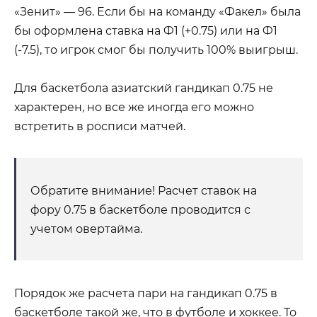
«Зенит» — 96. Если бы на команду «Факел» была
бы оформлена ставка на Ф1 (+0.75) или на Ф1
(-7.5), то игрок смог бы получить 100% выигрыш.
Для баскетбола азиатский гандикап 0.75 не
характерен, но все же иногда его можно
встретить в росписи матчей.
Обратите внимание! Расчет ставок на
фору 0.75 в баскетболе проводится с
учетом овертайма.
Порядок же расчета пари на гандикап 0.75 в
баскетболе такой же, что в футболе и хоккее. То