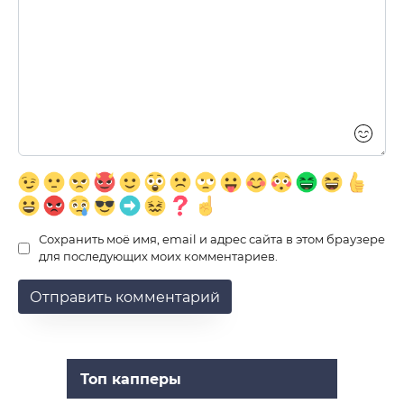
Сохранить моё имя, email и адрес сайта в этом браузере
для последующих моих комментариев.
Топ капперы