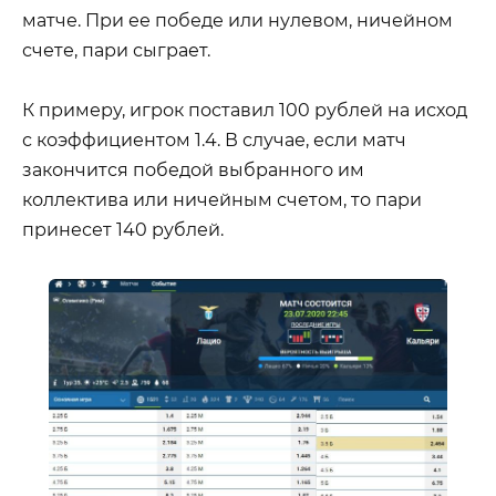
матче. При ее победе или нулевом, ничейном
счете, пари сыграет.
К примеру, игрок поставил 100 рублей на исход
с коэффициентом 1.4. В случае, если матч
закончится победой выбранного им
коллектива или ничейным счетом, то пари
принесет 140 рублей.