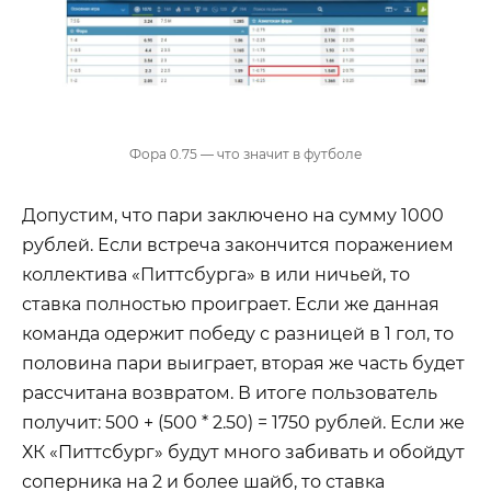
Фора 0.75 — что значит в футболе
Допустим, что пари заключено на сумму 1000
рублей. Если встреча закончится поражением
коллектива «Питтсбурга» в или ничьей, то
ставка полностью проиграет. Если же данная
команда одержит победу с разницей в 1 гол, то
половина пари выиграет, вторая же часть будет
рассчитана возвратом. В итоге пользователь
получит: 500 + (500 * 2.50) = 1750 рублей. Если же
ХК «Питтсбург» будут много забивать и обойдут
соперника на 2 и более шайб, то ставка