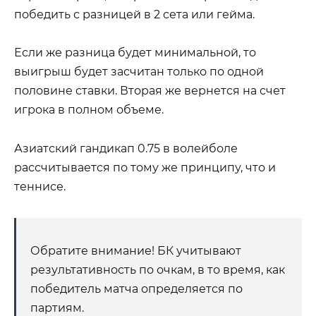
победить с разницей в 2 сета или гейма.
Если же разница будет минимальной, то
выигрыш будет засчитан только по одной
половине ставки. Вторая же вернется на счет
игрока в полном объеме.
Азиатский гандикап 0.75 в волейболе
рассчитывается по тому же принципу, что и
теннисе.
Обратите внимание! БК учитывают
результативность по очкам, в то время, как
победитель матча определяется по
партиям.