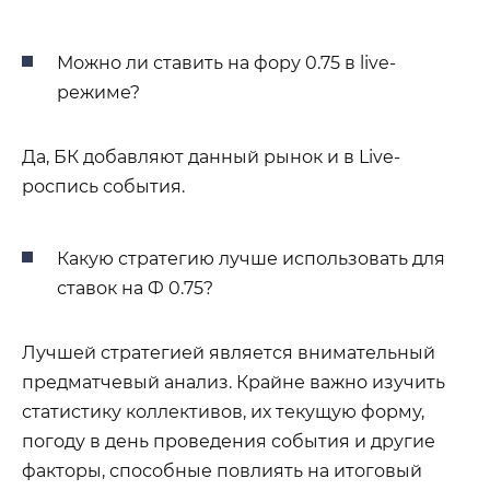
Можно ли ставить на фору 0.75 в live-
режиме?
Да, БК добавляют данный рынок и в Live-
роспись события.
Какую стратегию лучше использовать для
ставок на Ф 0.75?
Лучшей стратегией является внимательный
предматчевый анализ. Крайне важно изучить
статистику коллективов, их текущую форму,
погоду в день проведения события и другие
факторы, способные повлиять на итоговый