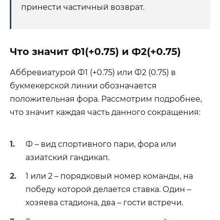
принести частичный возврат.
Что значит Ф1(+0.75) и Ф2(+0.75)
Аббревиатурой Ф1 (+0.75) или Ф2 (0.75) в
букмекерской линии обозначается
положительная фора. Рассмотрим подробнее,
что значит каждая часть данного сокращения:
Ф – вид спортивного пари, фора или
азиатский гандикап.
1 или 2 – порядковый номер команды, на
победу которой делается ставка. Один –
хозяева стадиона, два – гости встречи.