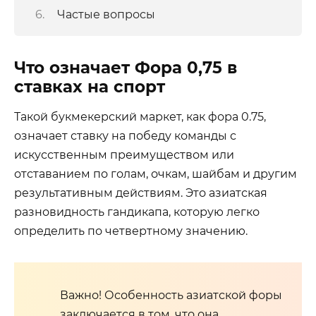
Частые вопросы
Что означает Фора 0,75 в
ставках на спорт
Такой букмекерский маркет, как фора 0.75,
означает ставку на победу команды с
искусственным преимуществом или
отставанием по голам, очкам, шайбам и другим
результативным действиям. Это азиатская
разновидность гандикапа, которую легко
определить по четвертному значению.
Важно! Особенность азиатской форы
заключается в том, что она