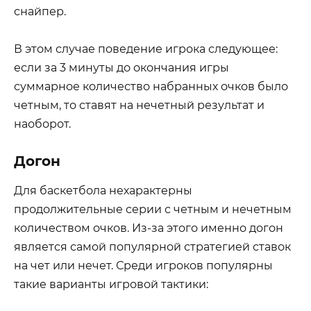
снайпер.
В этом случае поведение игрока следующее:
если за 3 минуты до окончания игры
суммарное количество набранных очков было
четным, то ставят на нечетный результат и
наоборот.
Догон
Для баскетбола нехарактерны
продолжительные серии с четным и нечетным
количеством очков. Из-за этого именно догон
является самой популярной стратегией ставок
на чет или нечет. Среди игроков популярны
такие варианты игровой тактики: