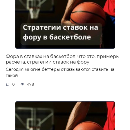
Фора в ставках на баскетбол: что это, примеры
расчета, стратегии ставок на фору
Сегодня многие беттеры отказываются ставить на
такой
0
478