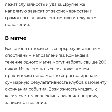
лежат случайность и удача. Другие же
напрямую зависят от закономерностей и
грамотного анализа статистики и текущего
положения.
В матче
Баскетбол относится к сверхрезультативным
спортивным направлениям. Команды в
течение одного матча могут набрать свыше 200
очков. Из-за столь высоких показателей
практически невозможно спрогнозировать
суммарную результативность клубов к моменту
окончания события. Возможность угадать, с
каким счетом коллективы закончат встречу,
зависит от везения.