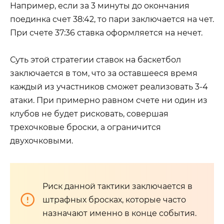
Например, если за 3 минуты до окончания
поединка счет 38:42, то пари заключается на чет.
При счете 37:36 ставка оформляется на нечет.
Суть этой стратегии ставок на баскетбол
заключается в том, что за оставшееся время
каждый из участников сможет реализовать 3-4
атаки. При примерно равном счете ни один из
клубов не будет рисковать, совершая
трехочковые броски, а ограничится
двухочковыми.
Риск данной тактики заключается в
штрафных бросках, которые часто
назначают именно в конце события.