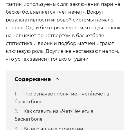
тактик, используемых для заключения пари на
баскетбол, является «чет нечет». Вокруг
результативности игровой системы немало
споров. Одни беттеры уверены, что для ставок
на чет нечет по четвертям в баскетболе
статистика и верный подбор матчей играют
ключевую роль. Другие же настаивают на том,
что успех зависит только от удачи.
Содержание
Что означает понятие – чет/нечет в
баскетболе
Как ставить на «Чет/Нечет» в
баскетболе
Выигрышные стратегии