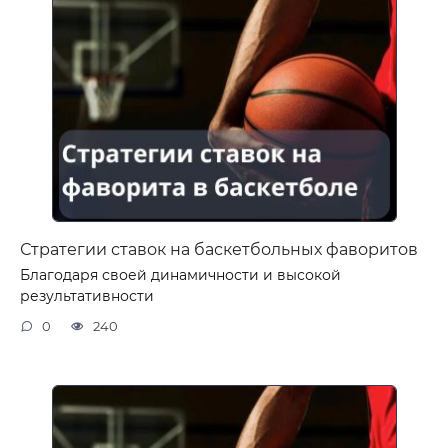
Стратегии ставок на баскетбольных фаворитов
Благодаря своей динамичности и высокой
результативности
0
240