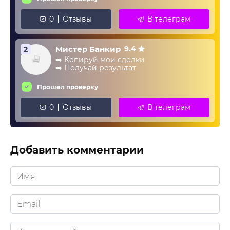
0
Отзывы
В телеграм
Мистер Банкир
9.4
2
➡️ Копируй мои сделки
➡️ Получай результат
Прошел проверку
0
Отзывы
В телеграм
Добавить комментарии
Имя
*
Email
*
Комментарий