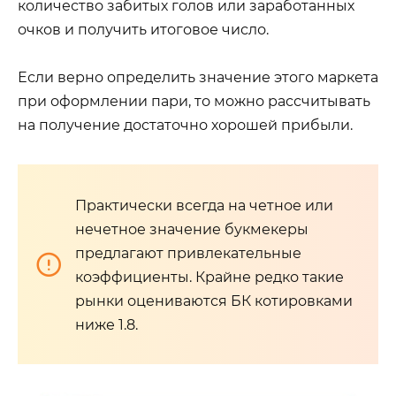
количество забитых голов или заработанных
очков и получить итоговое число.
Если верно определить значение этого маркета
при оформлении пари, то можно рассчитывать
на получение достаточно хорошей прибыли.
Практически всегда на четное или
нечетное значение букмекеры
предлагают привлекательные
коэффициенты. Крайне редко такие
рынки оцениваются БК котировками
ниже 1.8.