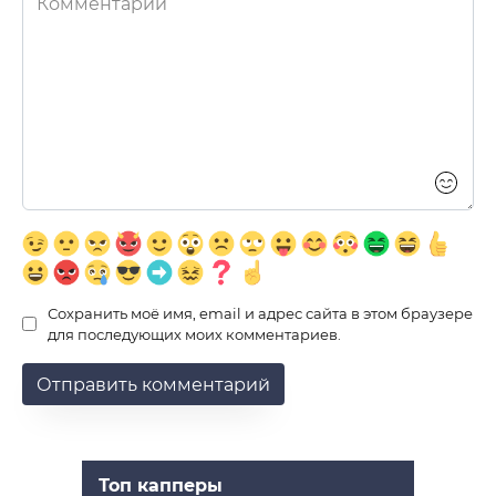
Сохранить моё имя, email и адрес сайта в этом браузере
для последующих моих комментариев.
Топ капперы