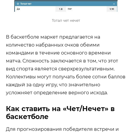
Тотал чет нечет
В баскетболе маркет предлагается на
количество набранных очков обеими
командами в течение основного времени
матча. Сложность заключается в том, что этот
вид спорта является сверхрезультативным.
Коллективы могут получать более сотни баллов
каждый за одну игру, что значительно
усложняет определение верного исхода.
Как ставить на «Чет/Нечет» в
баскетболе
Для прогнозирования победителя встречи и