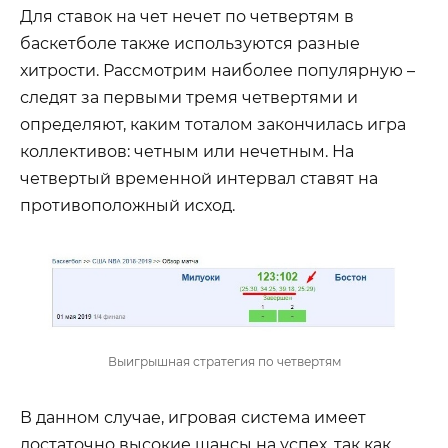
Для ставок на чет нечет по четвертям в
баскетболе также используются разные
хитрости. Рассмотрим наиболее популярную –
следят за первыми тремя четвертями и
определяют, каким тоталом закончилась игра
коллективов: четным или нечетным. На
четвертый временной интервал ставят на
противоположный исход.
Выигрышная стратегия по четвертям
В данном случае, игровая система имеет
достаточно высокие шансы на успех, так как