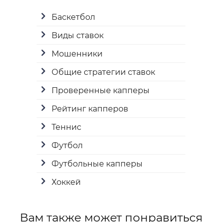
Баскетбол
Виды ставок
Мошенники
Общие стратегии ставок
Проверенные капперы
Рейтинг капперов
Теннис
Футбол
Футбольные капперы
Хоккей
Вам также может понравиться