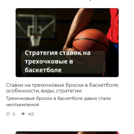
Ставки на трехочковые броски в баскетболе:
особенности, виды, стратегии
Трехочковые броски в баскетболе давно стали
неотъемлемой
0
163