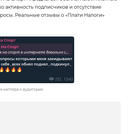
о активность подписчиков и отсутствие
осы. Реальные отзывы о «Плати Налоги»
 каппера к аудитории