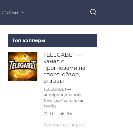
Статьи
Топ капперы
TELEGABET —
канал с
прогнозами на
спорт: обзор,
отзывы
TELEGABET —
информационный
Телеграм-канал, где
якобы
0
93
Рейтинг капперов