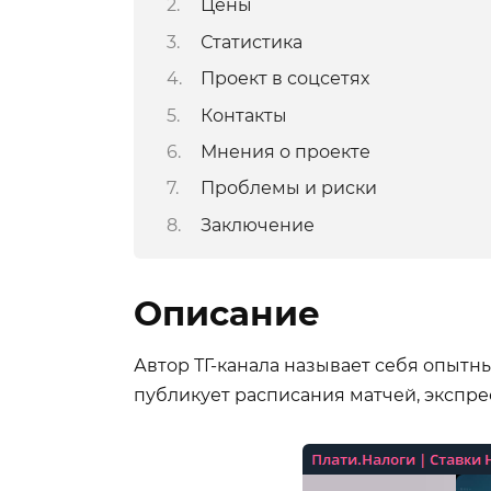
Цены
Статистика
Проект в соцсетях
Контакты
Мнения о проекте
Проблемы и риски
Заключение
Описание
Автор ТГ-канала называет себя опытн
публикует расписания матчей, экспре