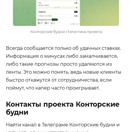
Конторские будни статистика проекта
Всегда сообщается только об удачных ставках.
Информация о минусах либо замалчивается,
либо такие прогнозы просто удаляются из
ленты. Это можно понять, ведь новые клиенты
быстро откажутся от сотрудничества, если
поймут, что капер часто проигрывает.
Контакты проекта Конторские
будни
Найти канал в Телеграме Конторские будни и