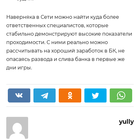
Наверняка в Сети можно найти куда более
ответственных специалистов, которые
стабильно демонстрируют высокие показатели
проходимости. С ними реально можно
рассчитывать на хороший заработок в БК, не
опасаясь развода и слива банка в первые же
дни игры.
yully