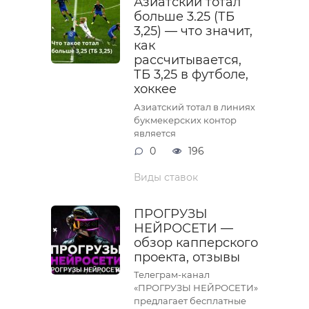
Азиатский тотал
больше 3.25 (ТБ
3,25) — что значит,
как
рассчитывается,
ТБ 3,25 в футболе,
хоккее
Азиатский тотал в линиях
букмекерских контор
является
0
196
Виды ставок
ПРОГРУЗЫ
НЕЙРОСЕТИ —
обзор капперского
проекта, отзывы
Телеграм-канал
«ПРОГРУЗЫ НЕЙРОСЕТИ»
предлагает бесплатные