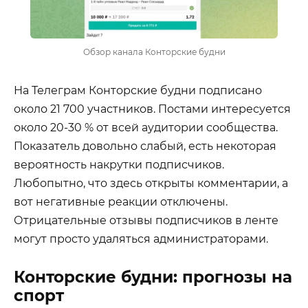
Обзор канала Конторские будни
На Телеграм Конторские будни подписано
около 21 700 участников. Постами интересуется
около 20-30 % от всей аудитории сообщества.
Показатель довольно слабый, есть некоторая
вероятность накрутки подписчиков.
Любопытно, что здесь открыты комментарии, а
вот негативные реакции отключены.
Отрицательные отзывы подписчиков в ленте
могут просто удаляться администраторами.
Конторские будни: прогнозы на
спорт