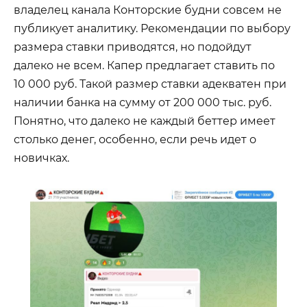
владелец канала Конторские будни совсем не
публикует аналитику. Рекомендации по выбору
размера ставки приводятся, но подойдут
далеко не всем. Капер предлагает ставить по
10 000 руб. Такой размер ставки адекватен при
наличии банка на сумму от 200 000 тыс. руб.
Понятно, что далеко не каждый беттер имеет
столько денег, особенно, если речь идет о
новичках.