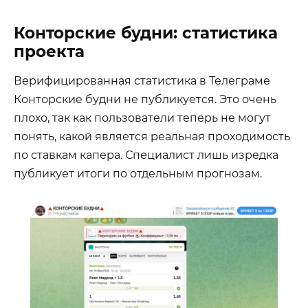
Конторские будни: статистика
проекта
Верифицированная статистика в Телеграме
Конторские будни не публикуется. Это очень
плохо, так как пользователи теперь не могут
понять, какой является реальная проходимость
по ставкам капера. Специалист лишь изредка
публикует итоги по отдельным прогнозам.