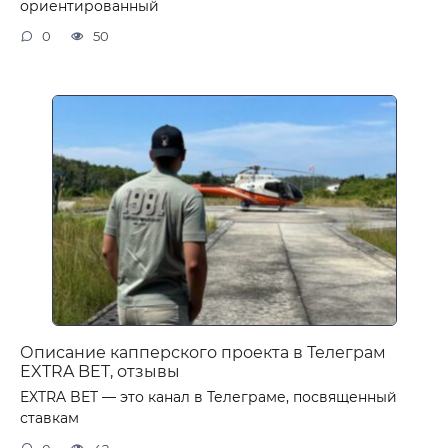
ориентированный
0
50
Описание капперского проекта в Телеграм
EXTRA BET, отзывы
EXTRA BET — это канал в Телеграме, посвященный
ставкам