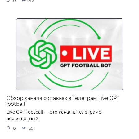
0
42
Обзор канала о ставках в Телеграм Live GPT
football
Live GPT football — это канал в Телеграме,
посвященный
0
59