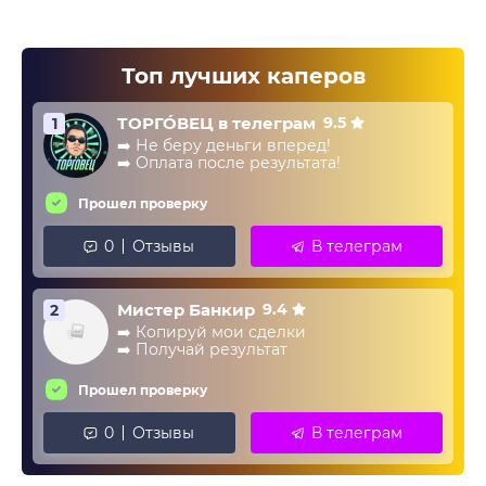
Топ лучших каперов
ТОРГО́ВЕЦ в телеграм
9.5
1
➡️ Не беру деньги вперед!
➡️ Оплата после результата!
Прошел проверку
0
Отзывы
В телеграм
Мистер Банкир
9.4
2
➡️ Копируй мои сделки
➡️ Получай результат
Прошел проверку
0
Отзывы
В телеграм