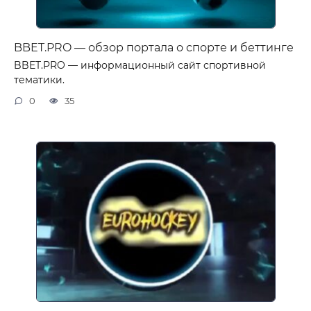
BBET.PRO — обзор портала о спорте и беттинге
BBET.PRO — информационный сайт спортивной
тематики.
0
35