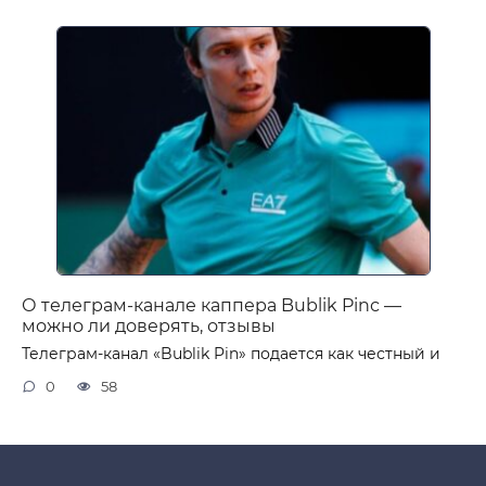
О телеграм-канале каппера Bublik Pinс —
можно ли доверять, отзывы
Телеграм-канал «Bublik Pin» подается как честный и
0
58