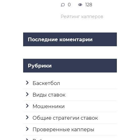
0
128
Рейтинг капперов
Последние коментарии
Рубрики
Баскетбол
Виды ставок
Мошенники
Общие стратегии ставок
Проверенные капперы