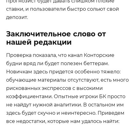
прогнозист будет давать слишком плохие
ставки, и пользователи быстро сольют свой
депозит.
Заключительное слово от
нашей редакции
Проверка показала, что канал Конторские
будни вряд ли будет полезен беттерам.
Новичкам здесь придется особенно тяжело:
обучающие материалы отсутствуют, есть много
рискованных экспрессов с высокими
коэффициентами. Опытные игроки БК просто
не найдут нужной аналитики. В остальном им
здесь будет скучно и неинтересно. Приведем
все недостатки, которые нам удалось найти: