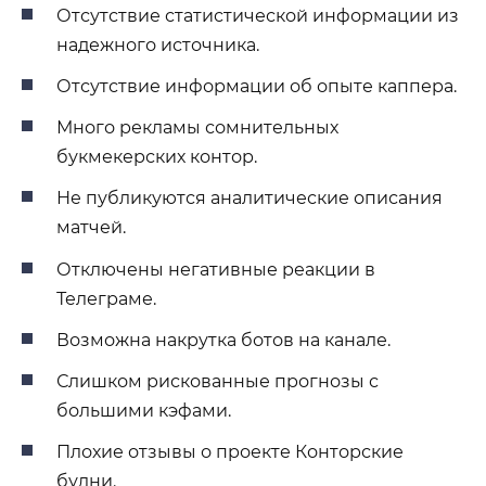
Отсутствие статистической информации из
надежного источника.
Отсутствие информации об опыте каппера.
Много рекламы сомнительных
букмекерских контор.
Не публикуются аналитические описания
матчей.
Отключены негативные реакции в
Телеграме.
Возможна накрутка ботов на канале.
Слишком рискованные прогнозы с
большими кэфами.
Плохие отзывы о проекте Конторские
будни.