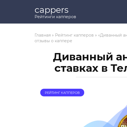
Перейти
cappers
к
контенту
Рейтинги капперов
Главная
»
Рейтинг капперов
»
«Диванный ан
отзывы о каппере
Диванный ан
ставках в Т
РЕЙТИНГ КАППЕРОВ