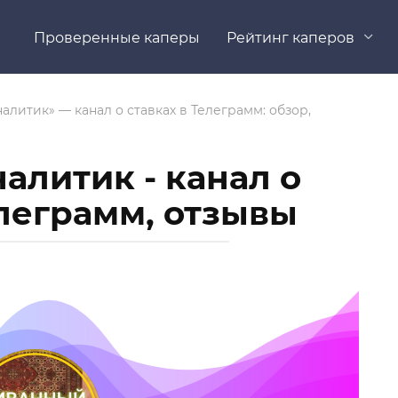
Проверенные каперы
Рейтинг каперов
алитик» — канал о ставках в Телеграмм: обзор,
алитик - канал о
елеграмм, отзывы