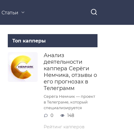
Статьи
Топ капперы
Анализ
деятельности
каппера Серёги
Немчика, отзывы о
его прогнозах в
Телеграмм
Серёга Немчик — проект
в Телеграме, который
специализируется
0
148
Рейтинг капперов