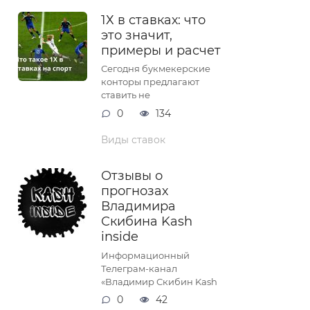
1Х в ставках: что
это значит,
примеры и расчет
Сегодня букмекерские
конторы предлагают
ставить не
0
134
Виды ставок
Отзывы о
прогнозах
Владимира
Скибина Kash
inside
Информационный
Телеграм-канал
«Владимир Скибин Kash
0
42