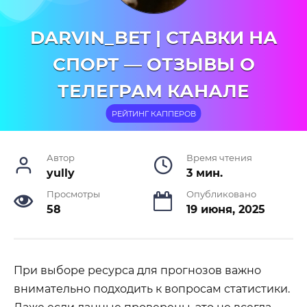
DARVIN_BET | СТАВКИ НА
СПОРТ — ОТЗЫВЫ О
ТЕЛЕГРАМ КАНАЛЕ
РЕЙТИНГ КАППЕРОВ
Автор
Время чтения
yully
3 мин.
Просмотры
Опубликовано
58
19 июня, 2025
При выборе ресурса для прогнозов важно
внимательно подходить к вопросам статистики.
Даже если данные проверены, это не всегда