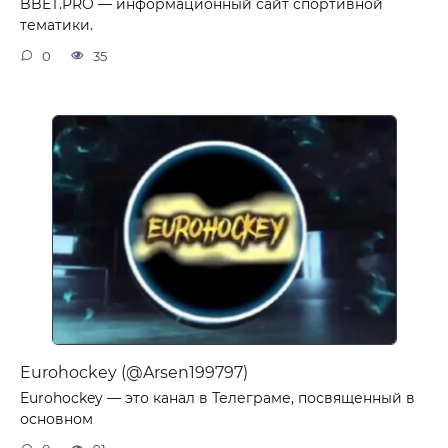
BBET.PRO — информационный сайт спортивной
тематики.
0
35
Eurohockey (@Arsen199797)
Eurohockey — это канал в Телеграме, посвященный в
основном