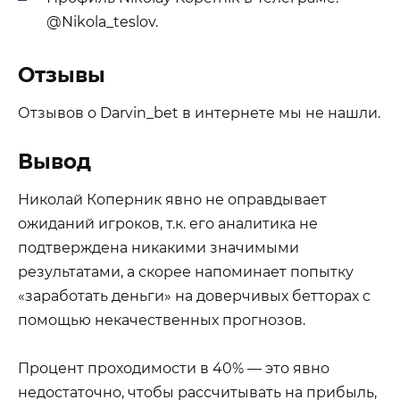
@Nikola_teslov.
Отзывы
Отзывов о Darvin_bet в интернете мы не нашли.
Вывод
Николай Коперник явно не оправдывает
ожиданий игроков, т.к. его аналитика не
подтверждена никакими значимыми
результатами, а скорее напоминает попытку
«заработать деньги» на доверчивых бетторах с
помощью некачественных прогнозов.
Процент проходимости в 40% — это явно
недостаточно, чтобы рассчитывать на прибыль,