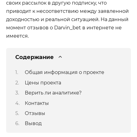
своих рассылок в другую подписку, что
приводит к несоответствию между заявленной
доходностью и реальной ситуацией. На данный
момент отзывов о Darvin_bet в интернете не
имеется.
Содержание
Общая информация о проекте
Цены проекта
Верить ли аналитике?
Контакты
Отзывы
Вывод