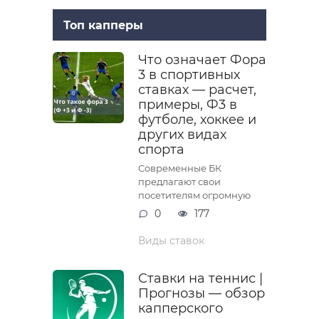
Топ капперы
Что означает Фора
3 в спортивных
ставках — расчет,
примеры, Ф3 в
футболе, хоккее и
других видах
спорта
Современные БК
предлагают свои
посетителям огромную
0
177
Виды ставок
Ставки на теннис |
Прогнозы — обзор
капперского