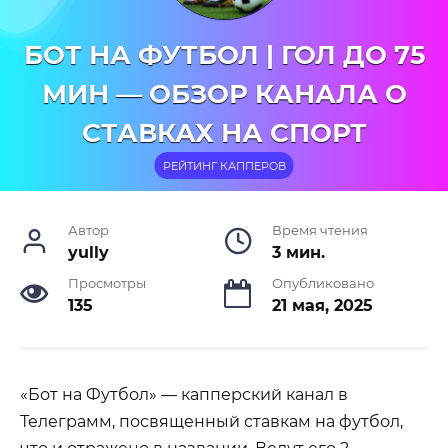
БОТ НА ФУТБОЛ | ГОЛ ДО 75
МИН — ОБЗОР КАНАЛА О
СТАВКАХ НА СПОРТ
РЕЙТИНГ КАППЕРОВ
Автор
Время чтения
yully
3 мин.
Просмотры
Опубликовано
135
21 мая, 2025
«Бот на Футбол» — капперский канал в
Телеграмм, посвященный ставкам на футбол,
что и отражено в названии. Ведут его 2