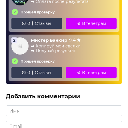
➡️ Оплата после результата!
Прошел проверку
0
Отзывы
В телеграм
Мистер Банкир
9.4
2
➡️ Копируй мои сделки
➡️ Получай результат
Прошел проверку
0
Отзывы
В телеграм
Добавить комментарии
Имя
*
Email