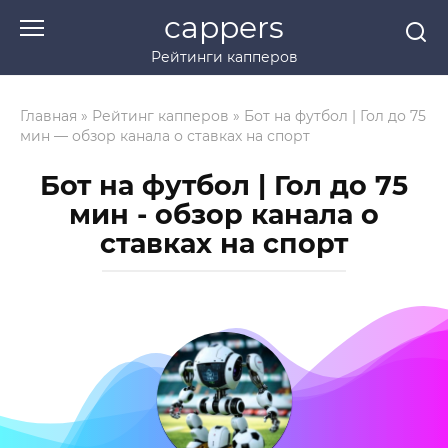
Перейти
cappers
к
Рейтинги капперов
контенту
Главная
»
Рейтинг капперов
»
Бот на футбол | Гол до 75
мин — обзор канала о ставках на спорт
Бот на футбол | Гол до 75
мин - обзор канала о
ставках на спорт