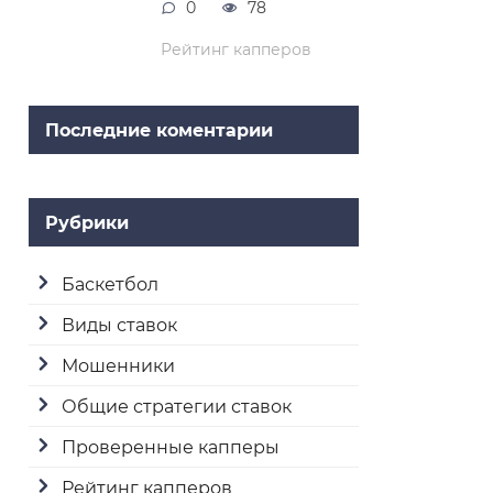
0
78
Рейтинг капперов
Последние коментарии
Рубрики
Баскетбол
Виды ставок
Мошенники
Общие стратегии ставок
Проверенные капперы
Рейтинг капперов