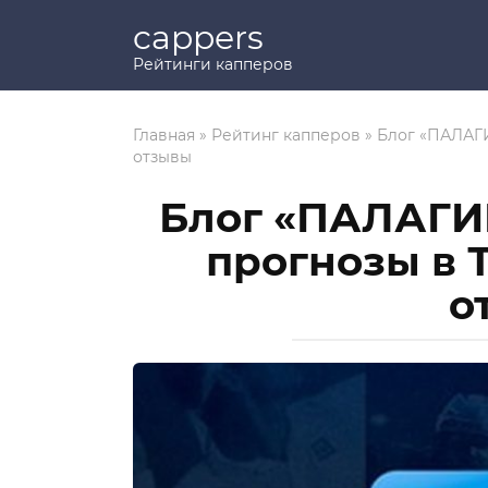
Перейти
cappers
к
контенту
Рейтинги капперов
Главная
»
Рейтинг капперов
»
Блог «ПАЛАГИ
отзывы
Блог «ПАЛАГИ
прогнозы в Т
о