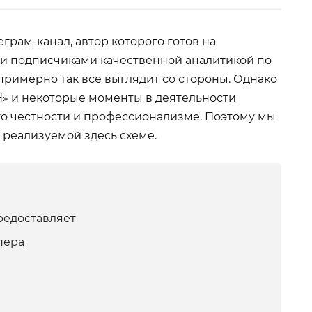
грам-канал, автор которого готов на
ми подписчиками качественной аналитикой по
примерно так все выглядит со стороны. Однако
Н» и некоторые моменты в деятельности
го честности и профессионализме. Поэтому мы
 реализуемой здесь схеме.
редоставляет
пера