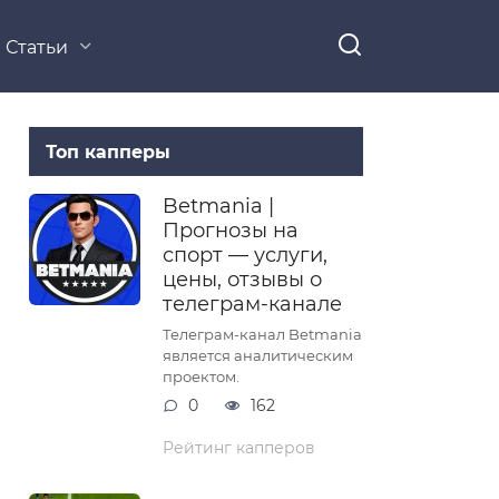
Статьи
Топ капперы
Betmania |
Прогнозы на
спорт — услуги,
цены, отзывы о
телеграм-канале
Телеграм-канал Betmania
является аналитическим
проектом.
0
162
Рейтинг капперов