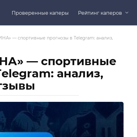
Проверенные каперы
Рейтинг каперов
НА» — спортивные прогнозы в Тelegram: анализ,
НА» — спортивные
elegram: анализ,
тзывы