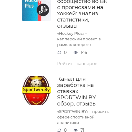
сообщество во ВК
с прогнозами на
хоккей: анализ
статистики,
отзывы
«Hockey Plus» –
капперский проект, в
рамках которого
0
146
Рейтинг капперов
Канал для
заработка на
ставках
SPORTWIN.BY:
обзор, отзывы
«SPORTWIN.BY» – проект в
сфере спортивной
аналитики
0
71