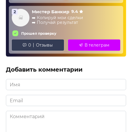
Мистер Банкир
9.4
2
➡️ Копируй мои сделки
➡️ Получай результат
Прошел проверку
0
Отзывы
В телеграм
Добавить комментарии
Имя
*
Email
*
Комментарий