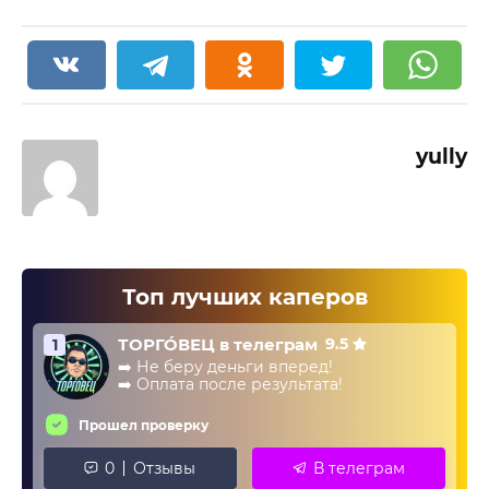
yully
Топ лучших каперов
ТОРГО́ВЕЦ в телеграм
9.5
1
➡️ Не беру деньги вперед!
➡️ Оплата после результата!
Прошел проверку
0
Отзывы
В телеграм