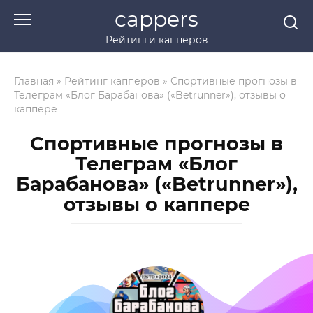
Перейти
cappers
к
Рейтинги капперов
контенту
Главная
»
Рейтинг капперов
»
Спортивные прогнозы в
Телеграм «Блог Барабанова» («Betrunner»), отзывы о
каппере
Спортивные прогнозы в
Телеграм «Блог
Барабанова» («Betrunner»),
отзывы о каппере