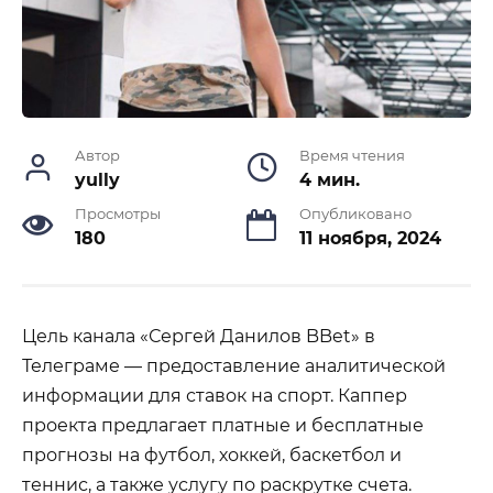
Автор
Время чтения
yully
4 мин.
Просмотры
Опубликовано
180
11 ноября, 2024
Цель канала «Сергей Данилов BBet» в
Телеграме — предоставление аналитической
информации для ставок на спорт. Каппер
проекта предлагает платные и бесплатные
прогнозы на футбол, хоккей, баскетбол и
теннис, а также услугу по раскрутке счета.