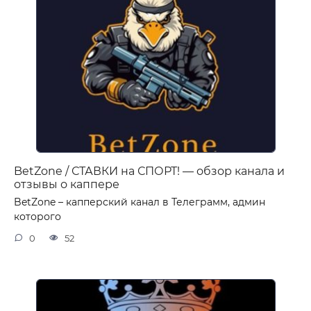
BetZone / СТАВКИ на СПОРТ! — обзор канала и
отзывы о каппере
BetZone – капперский канал в Телеграмм, админ
которого
0
52