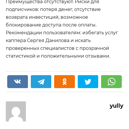
Преимущества отсутствуют. Риски для
подписчиков: потеря денег, отсутствие
возврата инвестиций, возможное
блокирование доступа после оплаты.
Рекомендации пользователям: избегать услуг
каппера Сергея Данилова и искать
проверенных специалистов с прозрачной
статистикой и положительными отзывами.
yully