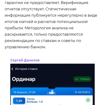
гарантии не предоставляет. Верификация
отчетов отсутствует. Статистическая
информация публикуется нерегулярно в виде
итогов матчей и расчетов потенциальной
прибыли. Методология анализа не
раскрывается, только предоставляются
рекомендации по ставкам и советы по
управлению банком.