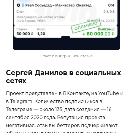
Отчет о выигрышной ставке
Сергей Данилов в социальных
сетях
Проект представлен в ВКонтакте, на YouTube и
в Telegram. Количество подписчиков в
Телеграме — около 135, дата создания — 16
сентября 2020 года. Репутация проекта
негативная, отзывы беттеров подчеркивают