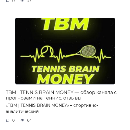
0
37
TBM | TENNIS BRAIN MONEY — обзор канала с
прогнозами на теннис, отзывы
«TBM | TENNIS BRAIN MONEY» – спортивно-
аналитический
0
64