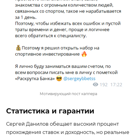
Мотивирующий пост каппера
Статистика и гарантии
Сергей Данилов обещает высокий процент
прохождения ставок и доходность, но реальные