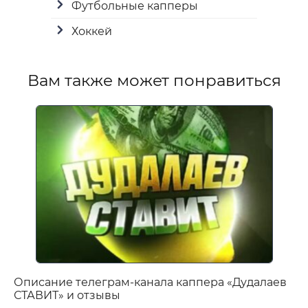
Футбольные капперы
Хоккей
Вам также может понравиться
Описание телеграм-канала каппера «Дудалаев
СТАВИТ» и отзывы