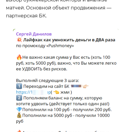
матчей. Основной объект продвижения —
партнерская БК.