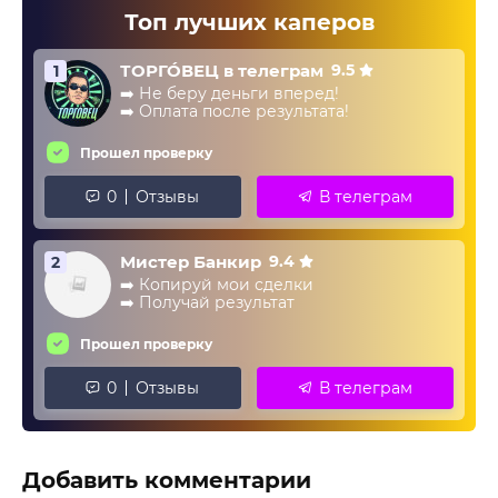
Топ лучших каперов
ТОРГО́ВЕЦ в телеграм
9.5
1
➡️ Не беру деньги вперед!
➡️ Оплата после результата!
Прошел проверку
0
Отзывы
В телеграм
Мистер Банкир
9.4
2
➡️ Копируй мои сделки
➡️ Получай результат
Прошел проверку
0
Отзывы
В телеграм
Добавить комментарии