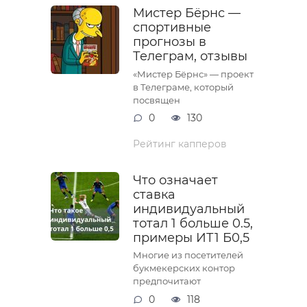
Мистер Бёрнс —
спортивные
прогнозы в
Телеграм, отзывы
«Мистер Бёрнс» — проект
в Телеграме, который
посвящен
0
130
Рейтинг капперов
Что означает
ставка
индивидуальный
тотал 1 больше 0.5,
примеры ИТ1 Б0,5
Многие из посетителей
букмекерских контор
предпочитают
0
118