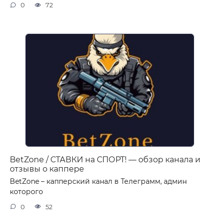
0
72
BetZone / СТАВКИ на СПОРТ! — обзор канала и
отзывы о каппере
BetZone – капперский канал в Телеграмм, админ
которого
0
52