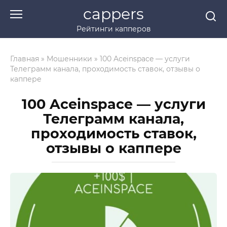
Перейти
cappers
к
Рейтинги капперов
контенту
Главная
»
Мошенники
»
100 Aceinspace — услуги
Телеграмм канала, проходимость ставок, отзывы о
каппере
100 Aceinspace — услуги
Телеграмм канала,
проходимость ставок,
отзывы о каппере